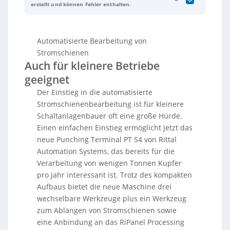
den einfachen Einstieg in die automatisierte
erstellt und können Fehler enthalten.
Stromschienenbearbeitung. Die kompakte Maschine
eignet sich bereits für die Verarbeitung von kleinen
Mengen Kupfer und bietet drei wechselbare
Automatisierte Bearbeitung von
Werkzeuge sowie eine Trennstation. Sie unterstützt
eine digitale Auftragsabwicklung über das
Rypanel
Stromschienen
Processing Center
und arbeitet effizient mit
Eplan
Auch für kleinere Betriebe
Engineering Tools
, die von der Planung bis zum
geeignet
Betrieb vernetzt sind. Das PTS4 kann auch
Aluminium verarbeiten und bietet
Der Einstieg in die automatisierte
maschinenübergreifende Vernetzung für
Stromschienenbearbeitung ist für kleinere
automatisiertes Arbeiten. Die Investition amortisiert
Schaltanlagenbauer oft eine große Hürde.
sich laut Anbieter innerhalb von zwei bis drei Jahren.
Einen einfachen Einstieg ermöglicht jetzt das
neue Punching Terminal PT S4 von Rittal
Automation Systems, das bereits für die
Verarbeitung von wenigen Tonnen Kupfer
pro Jahr interessant ist. Trotz des kompakten
Aufbaus bietet die neue Maschine drei
wechselbare Werkzeuge plus ein Werkzeug
zum Ablängen von Stromschienen sowie
eine Anbindung an das RiPanel Processing