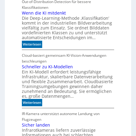
Out-of-Distribution Detection für bessere
Klassifikationen
Wenn die KI mitdenkt
Die Deep-Learning-Methode ‚Klassifikation‘
kommt in der industriellen Bildverarbeitung
vielfältig zum Einsatz. Sie ordnet Bilddaten
vordefinierten Klassen zu und unterstützt
automatisierte Entscheidungen im…
:
Weiterlesen
W
e
Cloud-basiert gemeinsam KI-Vision-Anwendungen
n
beschleunigen
n
Schneller zu KI-Modellen
Ein KI-Modell erfordert leistungsfähige
d
Infrastruktur, skalierbare Datenverarbeitung
i
und flexible Zusammenarbeit. Cloudbasierte
e
Trainingsumgebungen gewinnen daher
K
zunehmend an Bedeutung. Sie ermöglichen
I
es, große Datenmengen…
m
:
Weiterlesen
i
S
t
c
IR-Kamera unterstützt autonome Landung von
d
h
Flugzeugen
e
n
Sicher landen
n
Infrarotkameras liefern zuverlässige
e
k
Informationen auch bei schlechten
l