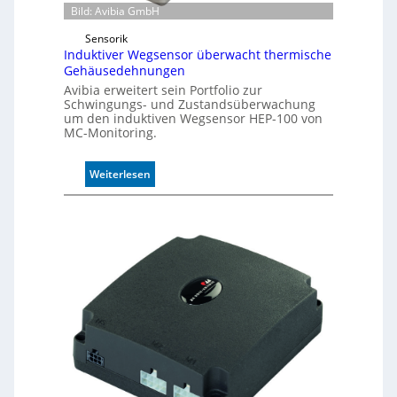
u
Bild: Avibia GmbH
l
Sensorik
e
Induktiver Wegsensor überwacht thermische
m
Gehäusedehnungen
i
Avibia erweitert sein Portfolio zur
t
Schwingungs- und Zustandsüberwachung
2
um den induktiven Wegsensor HEP-100 von
0
MC-Monitoring.
u
n
:
Weiterlesen
d
I
4
n
0
d
A
u
k
t
i
v
e
r
W
e
g