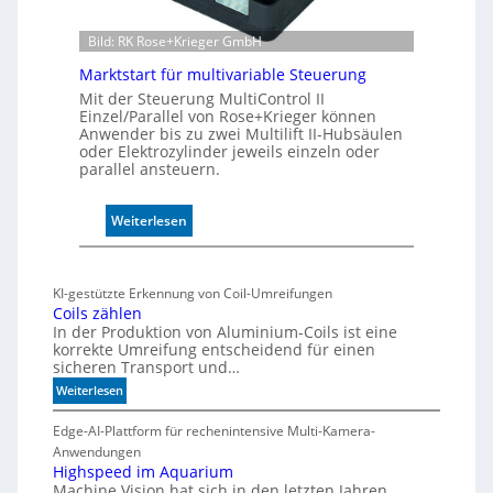
s
e
Bild: RK Rose+Krieger GmbH
n
Marktstart für multivariable Steuerung
s
Mit der Steuerung MultiControl II
o
Einzel/Parallel von Rose+Krieger können
r
Anwender bis zu zwei Multilift II-Hubsäulen
ü
oder Elektrozylinder jeweils einzeln oder
b
parallel ansteuern.
e
r
:
Weiterlesen
w
M
a
a
c
r
h
KI-gestützte Erkennung von Coil-Umreifungen
k
t
Coils zählen
t
t
In der Produktion von Aluminium-Coils ist eine
s
korrekte Umreifung entscheidend für einen
h
sicheren Transport und…
t
e
a
:
r
Weiterlesen
r
C
m
t
o
Edge-AI-Plattform für rechenintensive Multi-Kamera-
i
f
i
Anwendungen
s
l
ü
Highspeed im Aquarium
c
Machine Vision hat sich in den letzten Jahren
s
r