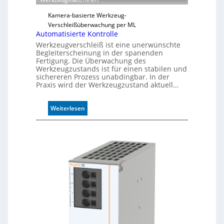
ä
s
Kamera-basierte Werkzeug-
s
Verschleißüberwachung per ML
i
Automatisierte Kontrolle
g
Werkzeugverschleiß ist eine unerwünschte
e
Begleiterscheinung in der spanenden
D
Fertigung. Die Überwachung des
Werkzeugzustands ist für einen stabilen und
r
sichereren Prozess unabdingbar. In der
u
Praxis wird der Werkzeugzustand aktuell…
c
k
m
:
Weiterlesen
a
A
r
u
k
t
e
o
n
m
e
a
r
t
k
i
e
s
n
i
n
e
u
r