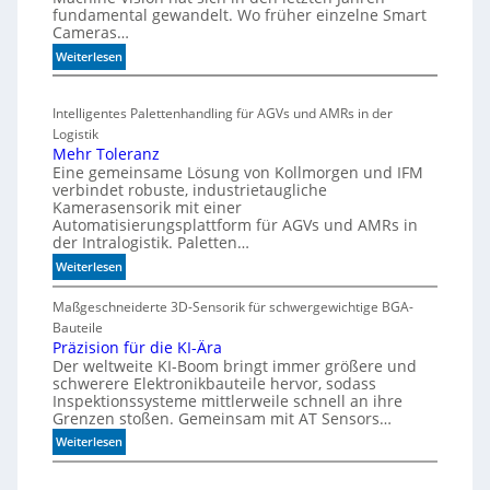
h
fundamental gewandelt. Wo früher einzelne Smart
z
m
e
Cameras…
ä
u
G
h
:
Weiterlesen
l
e
l
H
t
h
e
i
i
ä
Intelligentes Palettenhandling für AGVs und AMRs in der
n
g
v
u
Logistik
h
a
s
Mehr Toleranz
s
r
e
Eine gemeinsame Lösung von Kollmorgen und IFM
p
i
verbindet robuste, industrietaugliche
d
e
a
Kamerasensorik mit einer
e
e
Automatisierungsplattform für AGVs und AMRs in
b
h
d
der Intralogistik. Paletten…
l
n
i
:
Weiterlesen
e
m
u
M
S
A
n
e
Maßgeschneiderte 3D-Sensorik für schwergewichtige BGA-
t
q
g
h
Bauteile
e
u
e
r
Präzision für die KI-Ära
a
u
n
Der weltweite KI-Boom bringt immer größere und
T
r
e
schwerere Elektronikbauteile hervor, sodass
o
i
r
Inspektionssysteme mittlerweile schnell an ihre
l
u
u
Grenzen stoßen. Gemeinsam mit AT Sensors…
e
m
n
:
Weiterlesen
r
g
P
a
r
n