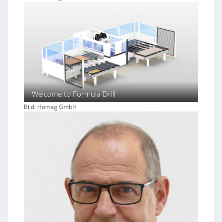
1
7
Welcome to Formula Drill
Bild: Homag GmbH