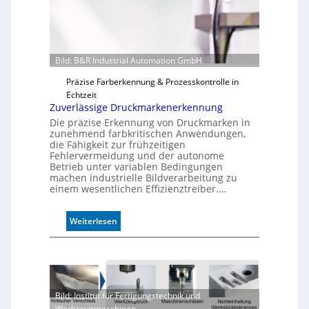
Bild: B&R Industrial Automation GmbH
Präzise Farberkennung & Prozesskontrolle in
Echtzeit
Zuverlässige Druckmarkenerkennung
Die präzise Erkennung von Druckmarken in
zunehmend farbkritischen Anwendungen,
die Fähigkeit zur frühzeitigen
Fehlervermeidung und der autonome
Betrieb unter variablen Bedingungen
machen industrielle Bildverarbeitung zu
einem wesentlichen Effizienztreiber.…
:
Weiterlesen
Z
u
v
e
r
Bild: Institut für Fertigungstechnik und
l
Werkzeugmaschinen