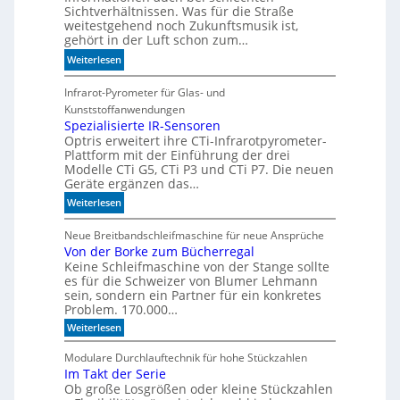
t
Sichtverhältnissen. Was für die Straße
l
weitestgehend noch Zukunftsmusik ist,
e
gehört in der Luft schon zum…
r
:
Weiterlesen
z
S
u
i
Infrarot-Pyrometer für Glas- und
K
c
Kunststoffanwendungen
I
h
Spezialisierte IR-Sensoren
-
Optris erweitert ihre CTi-Infrarotpyrometer-
e
M
Plattform mit der Einführung der drei
r
o
Modelle CTi G5, CTi P3 und CTi P7. Die neuen
l
d
Geräte ergänzen das…
a
e
:
Weiterlesen
n
l
S
d
l
p
Neue Breitbandschleifmaschine für neue Ansprüche
e
e
Von der Borke zum Bücherregal
e
n
n
Keine Schleifmaschine von der Stange sollte
z
es für die Schweizer von Blumer Lehmann
i
sein, sondern ein Partner für ein konkretes
a
Problem. 170.000…
l
:
Weiterlesen
i
V
s
o
Modulare Durchlauftechnik für hohe Stückzahlen
i
n
Im Takt der Serie
d
e
Ob große Losgrößen oder kleine Stückzahlen
e
r