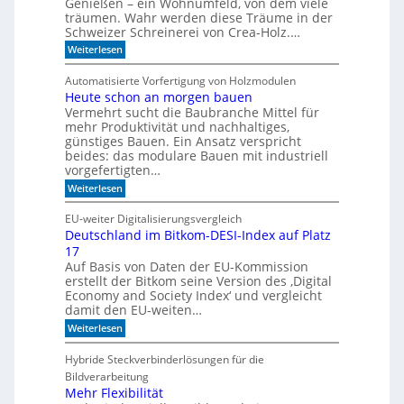
Genießen – ein Wohnumfeld, von dem viele
i
e
träumen. Wahr werden diese Träume in der
g
c
Schweizer Schreinerei von Crea-Holz.…
u
h
n
n
:
Weiterlesen
g
i
F
a
k
e
Automatisierte Vorfertigung von Holzmodulen
u
?
i
Heute schon an morgen bauen
f
n
S
Vermehrt sucht die Baubranche Mittel für
s
c
c
mehr Produktivität und nachhaltiges,
h
h
günstiges Bauen. Ein Ansatz verspricht
i
l
beides: das modulare Bauen mit industriell
e
i
vorgefertigten…
n
f
e
:
f
Weiterlesen
n
H
i
e
m
EU-weiter Digitalisierungsvergleich
u
A
Deutschland im Bitkom-DESI-Index auf Platz
t
k
17
e
u
s
s
Auf Basis von Daten der EU-Kommission
c
t
erstellt der Bitkom seine Version des ‚Digital
h
i
Economy and Society Index‘ und vergleicht
o
k
damit den EU-weiten…
n
p
a
a
:
Weiterlesen
n
n
D
m
e
e
Hybride Steckverbinderlösungen für die
o
e
u
Bildverarbeitung
r
l
t
g
s
Mehr Flexibilität
e
c