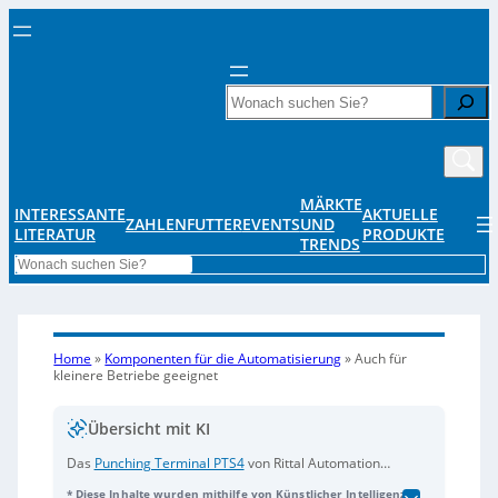
Search
MÄRKTE
INTERESSANTE
AKTUELLE
ZAHLENFUTTER
EVENTS
UND
LITERATUR
PRODUKTE
TRENDS
Search
Home
»
Komponenten für die Automatisierung
»
Auch für
kleinere Betriebe geeignet
Übersicht mit KI
Das
Punching Terminal PTS4
von Rittal Automation
Systems ermöglicht kleinen Schaltanlagenbauern
* Diese Inhalte wurden mithilfe von Künstlicher Intelligenz