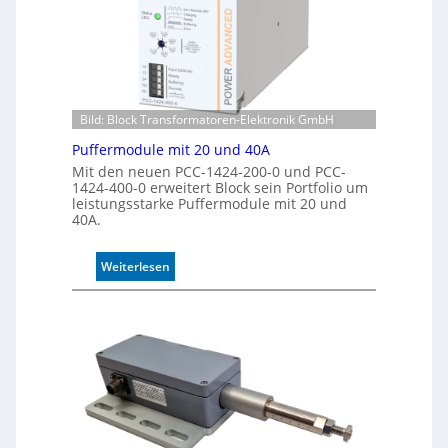
n
t
g
e
K
o
n
t
Bild: Block Transformatoren-Elektronik GmbH
r
o
Puffermodule mit 20 und 40A
l
Mit den neuen PCC-1424-200-0 und PCC-
l
1424-400-0 erweitert Block sein Portfolio um
leistungsstarke Puffermodule mit 20 und
e
40A.
:
Weiterlesen
P
u
f
f
e
r
m
o
d