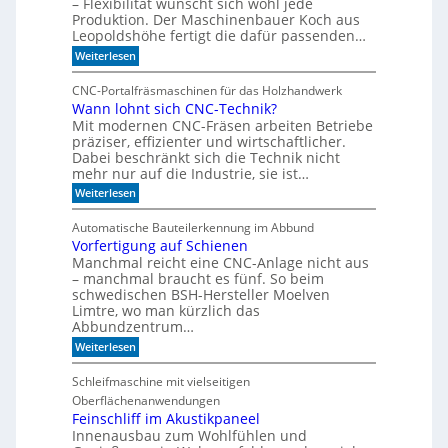
r
– Flexibilität wünscht sich wohl jede
t
B
Produktion. Der Maschinenbauer Koch aus
o
e
Leopoldshöhe fertigt die dafür passenden…
r
I
:
Weiterlesen
k
R
I
e
m
-
z
CNC-Portalfräsmaschinen für das Holzhandwerk
T
u
S
Wann lohnt sich CNC-Technik?
a
m
e
Mit modernen CNC-Fräsen arbeiten Betriebe
k
B
n
t
präziser, effizienter und wirtschaftlicher.
ü
d
c
Dabei beschränkt sich die Technik nicht
s
e
h
mehr nur auf die Industrie, sie ist…
o
r
e
r
:
Weiterlesen
S
r
W
e
e
r
a
r
e
Automatische Bauteilerkennung im Abbund
n
n
i
g
Vorfertigung auf Schienen
n
e
a
Manchmal reicht eine CNC-Anlage nicht aus
l
l
o
– manchmal braucht es fünf. So beim
h
schwedischen BSH-Hersteller Moelven
n
Limtre, wo man kürzlich das
t
Abbundzentrum…
s
:
i
Weiterlesen
V
c
o
h
Schleifmaschine mit vielseitigen
r
C
Oberflächenanwendungen
f
N
e
C
Feinschliff im Akustikpaneel
r
-
Innenausbau zum Wohlfühlen und
t
T