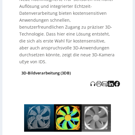
erfasst und verarbeitet Tiefenbilder direkt, was die
Auflösung und integrierter Echtzeit-
Verarbeitung von bewegten Objekten verbessert und
die Effizienz in der industriellen Anwendung steigert.
Datenverarbeitung bieten kostensensitiven
Diese Funktionen machen die Kamera ideal für den
Anwendungen schnellen,
Einsatz in Robotik, Logistik und Produktionsprozessen.
benutzerfreundlichen Zugang zu präziser 3D-
Technologie. Dass hier eine Lösung entsteht,
die sich als erste Wahl für kostensensitive,
aber auch anspruchsvolle 3D-Anwendungen
durchsetzen könnte, zeigt die neue 3D-Kamera
uEye von IDS.
3D-Bildverarbeitung (3DB)