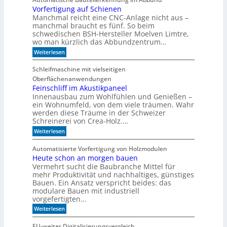
n
i
g
Vorfertigung auf Schienen
n
e
a
Manchmal reicht eine CNC-Anlage nicht aus –
l
l
o
manchmal braucht es fünf. So beim
h
schwedischen BSH-Hersteller Moelven Limtre,
n
wo man kürzlich das Abbundzentrum…
t
:
Weiterlesen
s
V
i
o
c
Schleifmaschine mit vielseitigen
r
h
Oberflächenanwendungen
f
C
e
Feinschliff im Akustikpaneel
N
r
C
Innenausbau zum Wohlfühlen und Genießen –
t
-
ein Wohnumfeld, von dem viele träumen. Wahr
i
T
werden diese Träume in der Schweizer
g
e
Schreinerei von Crea-Holz.…
u
c
n
:
h
Weiterlesen
g
F
n
a
e
i
Automatisierte Vorfertigung von Holzmodulen
u
i
k
Heute schon an morgen bauen
f
n
?
S
Vermehrt sucht die Baubranche Mittel für
s
c
c
mehr Produktivität und nachhaltiges, günstiges
h
h
Bauen. Ein Ansatz verspricht beides: das
i
l
modulare Bauen mit industriell
e
i
vorgefertigten…
n
f
e
:
f
Weiterlesen
n
H
i
e
m
EU-weiter Digitalisierungsvergleich