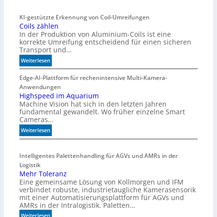
KI-gestützte Erkennung von Coil-Umreifungen
Coils zählen
In der Produktion von Aluminium-Coils ist eine
korrekte Umreifung entscheidend für einen sicheren
Transport und…
:
Weiterlesen
C
o
Edge-AI-Plattform für rechenintensive Multi-Kamera-
i
Anwendungen
l
Highspeed im Aquarium
Machine Vision hat sich in den letzten Jahren
s
fundamental gewandelt. Wo früher einzelne Smart
z
Cameras…
ä
h
:
Weiterlesen
l
H
e
i
Intelligentes Palettenhandling für AGVs und AMRs in der
n
g
Logistik
h
Mehr Toleranz
s
Eine gemeinsame Lösung von Kollmorgen und IFM
p
verbindet robuste, industrietaugliche Kamerasensorik
e
mit einer Automatisierungsplattform für AGVs und
e
AMRs in der Intralogistik. Paletten…
d
:
Weiterlesen
i