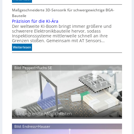
M
m
e
Maßgeschneiderte 3D-Sensorik für schwergewichtige BGA-
A
h
Bauteile
q
r
Präzision für die KI-Ära
u
Der weltweite KI-Boom bringt immer größere und
T
a
schwerere Elektronikbauteile hervor, sodass
o
r
Inspektionssysteme mittlerweile schnell an ihre
l
i
Grenzen stoßen. Gemeinsam mit AT Sensors…
e
u
:
Weiterlesen
r
m
P
a
r
n
ä
z
Bild: Pepperl+Fuchs SE
z
i
s
i
o
n
f
ü
r
Unbegrenzte Möglichkeiten
d
i
Bild: Endress+Hauser
e
K