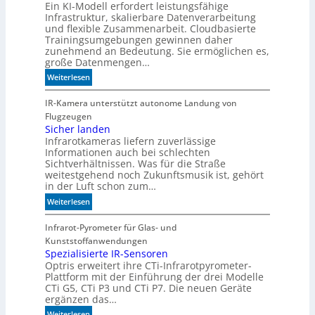
Ein KI-Modell erfordert leistungsfähige
d
Infrastruktur, skalierbare Datenverarbeitung
i
und flexible Zusammenarbeit. Cloudbasierte
e
Trainingsumgebungen gewinnen daher
K
zunehmend an Bedeutung. Sie ermöglichen es,
I
große Datenmengen…
m
:
Weiterlesen
i
S
t
c
IR-Kamera unterstützt autonome Landung von
d
h
Flugzeugen
e
n
Sicher landen
n
Infrarotkameras liefern zuverlässige
e
k
Informationen auch bei schlechten
l
t
Sichtverhältnissen. Was für die Straße
l
weitestgehend noch Zukunftsmusik ist, gehört
e
in der Luft schon zum…
r
:
Weiterlesen
z
S
u
i
Infrarot-Pyrometer für Glas- und
K
c
Kunststoffanwendungen
I
h
Spezialisierte IR-Sensoren
-
Optris erweitert ihre CTi-Infrarotpyrometer-
e
M
Plattform mit der Einführung der drei Modelle
r
o
CTi G5, CTi P3 und CTi P7. Die neuen Geräte
l
d
ergänzen das…
a
e
:
Weiterlesen
n