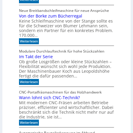
l
S
d
l
p
Neue Breitbandschleifmaschine für neue Ansprüche
e
e
Von der Borke zum Bücherregal
e
n
n
Keine Schleifmaschine von der Stange sollte es
z
für die Schweizer von Blumer Lehmann sein,
i
sondern ein Partner für ein konkretes Problem.
a
170.000…
l
:
Weiterlesen
i
V
s
o
Modulare Durchlauftechnik für hohe Stückzahlen
i
n
Im Takt der Serie
d
e
Ob große Losgrößen oder kleine Stückzahlen –
e
r
r
Flexibilität wünscht sich wohl jede Produktion.
t
B
Der Maschinenbauer Koch aus Leopoldshöhe
o
e
fertigt die dafür passenden…
r
I
:
Weiterlesen
k
R
I
e
m
-
z
CNC-Portalfräsmaschinen für das Holzhandwerk
T
u
S
Wann lohnt sich CNC-Technik?
a
m
e
Mit modernen CNC-Fräsen arbeiten Betriebe
k
B
n
t
präziser, effizienter und wirtschaftlicher. Dabei
ü
d
c
beschränkt sich die Technik nicht mehr nur auf
s
e
h
die Industrie, sie ist…
o
r
e
r
:
Weiterlesen
S
r
W
e
e
r
a
r
e
Automatische Bauteilerkennung im Abbund
n