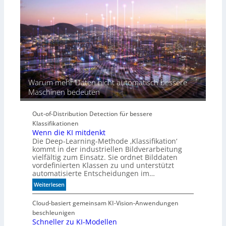
I
-
Ä
r
a
Warum mehr Daten nicht automatisch bessere
Maschinen bedeuten
Out-of-Distribution Detection für bessere
Klassifikationen
Wenn die KI mitdenkt
Die Deep-Learning-Methode ‚Klassifikation‘
kommt in der industriellen Bildverarbeitung
vielfältig zum Einsatz. Sie ordnet Bilddaten
vordefinierten Klassen zu und unterstützt
automatisierte Entscheidungen im…
:
Weiterlesen
W
e
Cloud-basiert gemeinsam KI-Vision-Anwendungen
n
beschleunigen
n
Schneller zu KI-Modellen