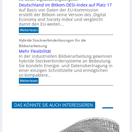
u
A
Deutschland im Bitkom-DESI-Index auf Platz 17
t
k
Auf Basis von Daten der EU-Kommission
e
u
s
s
erstellt der Bitkom seine Version des ‚Digital
c
t
Economy and Society Index‘ und vergleicht
h
i
damit den EU-weiten…
o
k
:
Weiterlesen
n
p
D
a
a
e
n
n
Hybride Steckverbinderlösungen für die
u
m
e
Bildverarbeitung
t
o
e
s
Mehr Flexibilität
r
l
c
g
In der industriellen Bildverarbeitung gewinnen
h
e
hybride Steckverbindersysteme an Bedeutung.
l
n
Sie bündeln Energie- und Datenübertragung in
a
b
einer einzigen Schnittstelle und ermöglichen
n
a
so kompaktere…
d
u
i
e
:
Weiterlesen
m
n
M
B
e
i
h
t
r
k
F
o
DAS KÖNNTE SIE AUCH INTERESSIEREN
l
m
e
-
x
D
i
E
b
S
i
I
l