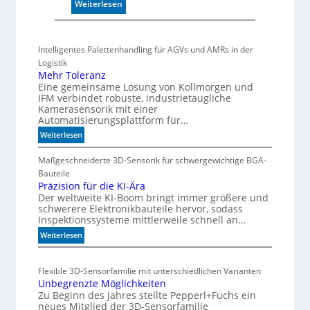
:
Weiterlesen
P
u
f
Intelligentes Palettenhandling für AGVs und AMRs in der
f
Logistik
e
Mehr Toleranz
r
Eine gemeinsame Lösung von Kollmorgen und
m
IFM verbindet robuste, industrietaugliche
Kamerasensorik mit einer
o
Automatisierungsplattform für…
d
u
:
Weiterlesen
M
l
e
Maßgeschneiderte 3D-Sensorik für schwergewichtige BGA-
e
h
Bauteile
m
r
Präzision für die KI-Ära
i
Der weltweite KI-Boom bringt immer größere und
T
t
schwerere Elektronikbauteile hervor, sodass
o
2
Inspektionssysteme mittlerweile schnell an…
l
0
e
:
Weiterlesen
u
r
P
n
a
r
d
Flexible 3D-Sensorfamilie mit unterschiedlichen Varianten
n
ä
4
Unbegrenzte Möglichkeiten
z
z
0
Zu Beginn des Jahres stellte Pepperl+Fuchs ein
i
A
neues Mitglied der 3D-Sensorfamilie
s