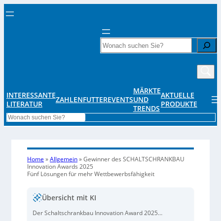
Search
MÄRKTE
INTERESSANTE
AKTUELLE
ZAHLENFUTTER
EVENTS
UND
LITERATUR
PRODUKTE
TRENDS
Search
Home
»
Allgemein
»
Gewinner des SCHALTSCHRANKBAU
Innovation Awards 2025
Fünf Lösungen für mehr Wettbewerbsfähigkeit
Übersicht mit KI
Der Schaltschrankbau Innovation Award 2025