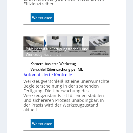
Effizienztreiber.…
:
Weiterlesen
Z
u
v
e
r
Bild: Institut für Fertigungstechnik und
l
Werkzeugmaschinen
ä
s
Kamera-basierte Werkzeug-
s
Verschleißüberwachung per ML
i
Automatisierte Kontrolle
g
Werkzeugverschleiß ist eine unerwünschte
e
Begleiterscheinung in der spanenden
Fertigung. Die Überwachung des
D
Werkzeugzustands ist für einen stabilen
r
und sichereren Prozess unabdingbar. In
u
der Praxis wird der Werkzeugzustand
c
aktuell…
k
m
:
Weiterlesen
a
A
r