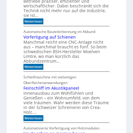
t
c
Betriebe präziser, effizienter und
d
h
wirtschaftlicher. Dabei beschränkt sich die
e
e
Technik nicht mehr nur auf die Industrie,
r
r
sie ist…
S
r
:
e
Weiterlesen
e
W
r
g
a
i
a
Automatische Bauteilerkennung im Abbund
n
e
l
Vorfertigung auf Schienen
n
Manchmal reicht eine CNC-Anlage nicht
l
o
aus – manchmal braucht es fünf. So beim
h
schwedischen BSH-Hersteller Moelven
n
Limtre, wo man kürzlich das
t
Abbundzentrum…
s
:
i
Weiterlesen
V
c
o
h
Schleifmaschine mit vielseitigen
r
C
Oberflächenanwendungen
f
N
e
C
Feinschliff im Akustikpaneel
r
-
Innenausbau zum Wohlfühlen und
t
T
Genießen – ein Wohnumfeld, von dem
i
e
viele träumen. Wahr werden diese Träume
g
c
in der Schweizer Schreinerei von Crea-
u
h
Holz.…
n
n
g
i
:
Weiterlesen
a
k
F
u
?
e
Automatisierte Vorfertigung von Holzmodulen
f
i
S