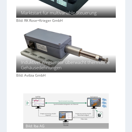
Marktstart für multivariable Steuerung
Bild: RK Rose+Krieger GmbH
Induktiver Wegsensor überwacht thermische
Gehäusedehnungen
Bild: Avibia GmbH
Bild: Iba AG