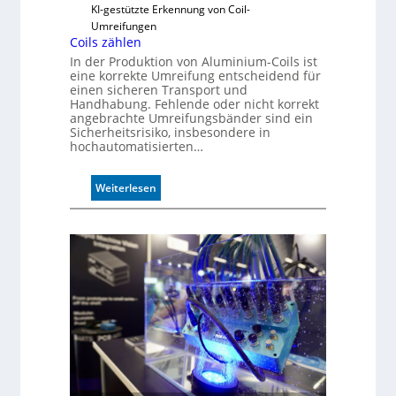
KI-gestützte Erkennung von Coil-
Umreifungen
Coils zählen
In der Produktion von Aluminium-Coils ist
eine korrekte Umreifung entscheidend für
einen sicheren Transport und
Handhabung. Fehlende oder nicht korrekt
angebrachte Umreifungsbänder sind ein
Sicherheitsrisiko, insbesondere in
hochautomatisierten…
:
Weiterlesen
C
o
i
l
s
z
ä
h
l
e
n