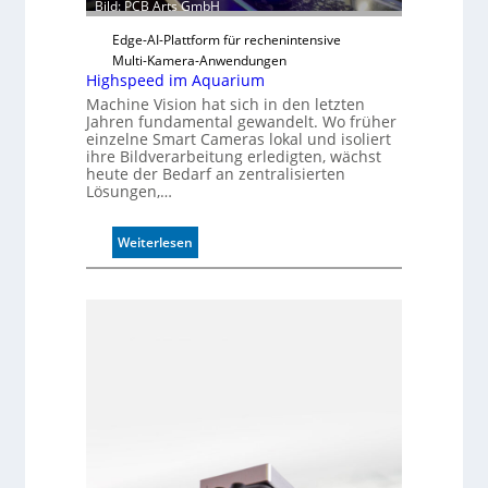
Bild: PCB Arts GmbH
Edge-AI-Plattform für rechenintensive
Multi-Kamera-Anwendungen
Highspeed im Aquarium
Machine Vision hat sich in den letzten
Jahren fundamental gewandelt. Wo früher
einzelne Smart Cameras lokal und isoliert
ihre Bildverarbeitung erledigten, wächst
heute der Bedarf an zentralisierten
Lösungen,…
:
Weiterlesen
H
i
g
h
s
p
e
e
d
i
m