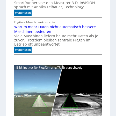
SmartRunner vor: den Measurer 3-D. inVISION
i
sprach mit Annika Felhauer, Technology…
o
:
Weiterlesen
n
U
f
n
Digitale Maschinenkonzepte
ü
Warum mehr Daten nicht automatisch bessere
b
r
Maschinen bedeuten
e
d
Viele Maschinen liefern heute mehr Daten als je
g
i
zuvor. Trotzdem bleiben zentrale Fragen im
r
e
Betrieb oft unbeantwortet.
e
K
:
n
Weiterlesen
I
W
z
-
a
t
Ä
r
e
r
Bild: Institut für Flugführung/TU Braunschweig
u
M
a
m
ö
m
g
e
l
h
i
r
c
D
h
a
k
t
e
e
i
n
t