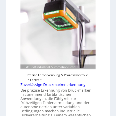
A
q
u
a
r
i
u
m
Bild: B&R Industrial Automation GmbH
Präzise Farberkennung & Prozesskontrolle
in Echtzeit
Zuverlässige Druckmarkenerkennung
Die präzise Erkennung von Druckmarken
in zunehmend farbkritischen
Anwendungen, die Fähigkeit zur
frühzeitigen Fehlervermeidung und der
autonome Betrieb unter variablen
Bedingungen machen industrielle
Bildverarbeitung zu einem wesentlichen