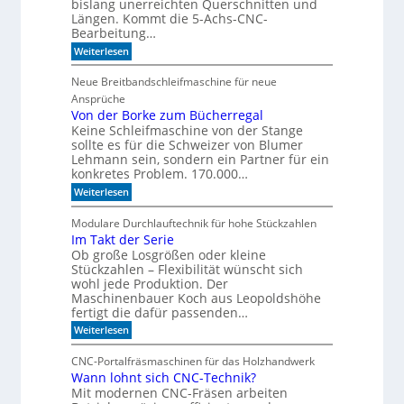
bislang unerreichten Querschnitten und
F
e
Längen. Kommt die 5-Achs-CNC-
o
l
Bearbeitung…
r
m
l
:
Weiterlesen
u
C
e
l
N
n
Neue Breitbandschleifmaschine für neue
a
C
D
Ansprüche
-
r
g
Von der Borke zum Bücherregal
i
e
Keine Schleifmaschine von der Stange
l
s
sollte es für die Schweizer von Blumer
l
t
Lehmann sein, sondern ein Partner für ein
ü
konkretes Problem. 170.000…
t
z
:
Weiterlesen
t
V
m
o
Modulare Durchlauftechnik für hohe Stückzahlen
i
n
Im Takt der Serie
t
d
d
Ob große Losgrößen oder kleine
e
e
r
Stückzahlen – Flexibilität wünscht sich
r
B
wohl jede Produktion. Der
Z
o
Maschinenbauer Koch aus Leopoldshöhe
e
r
fertigt die dafür passenden…
i
k
t
:
e
Weiterlesen
g
I
z
e
m
u
CNC-Portalfräsmaschinen für das Holzhandwerk
h
T
m
Wann lohnt sich CNC-Technik?
e
a
B
n
Mit modernen CNC-Fräsen arbeiten
k
ü