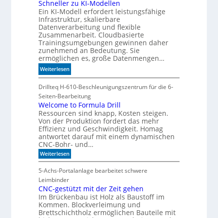
n
Schneller zu KI-Modellen
ä
I
Ein KI-Modell erfordert leistungsfähige
d
t
n
Infrastruktur, skalierbare
i
d
Datenverarbeitung und flexible
e
e
Zusammenarbeit. Cloudbasierte
K
Trainingsumgebungen gewinnen daher
x
I
zunehmend an Bedeutung. Sie
a
m
ermöglichen es, große Datenmengen…
u
i
:
f
Weiterlesen
t
S
P
d
c
Drillteq H-610-Beschleunigungszentrum für die 6-
l
e
h
a
Seiten-Bearbeitung
n
n
Welcome to Formula Drill
t
k
Ressourcen sind knapp, Kosten steigen.
e
z
t
Von der Produktion fordert das mehr
l
1
Effizienz und Geschwindigkeit. Homag
l
7
antwortet darauf mit einem dynamischen
e
CNC-Bohr- und…
r
:
Weiterlesen
z
W
u
e
5-Achs-Portalanlage bearbeitet schwere
K
l
Leimbinder
c
I
o
CNC-gestützt mit der Zeit gehen
-
m
Im Brückenbau ist Holz als Baustoff im
M
e
Kommen. Blockverleimung und
t
o
Brettschichtholz ermöglichen Bauteile mit
o
d