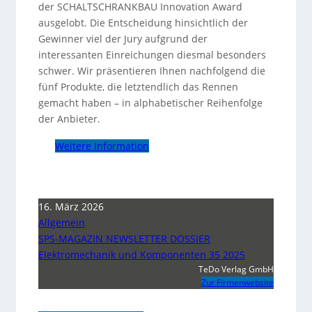
der SCHALTSCHRANKBAU Innovation Award
ausgelobt. Die Entscheidung hinsichtlich der
Gewinner viel der Jury aufgrund der
interessanten Einreichungen diesmal besonders
schwer. Wir präsentieren Ihnen nachfolgend die
fünf Produkte, die letztendlich das Rennen
gemacht haben – in alphabetischer Reihenfolge
der Anbieter.
Weitere Information
16. März 2026
Allgemein
SPS-MAGAZIN NEWSLETTER DOSSIER
Elektromechanik und Komponenten 35 2025
TeDo Verlag GmbH
Zur Firmenwebsite