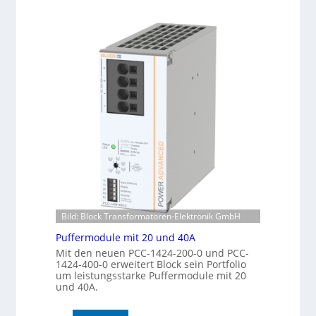
u
k
t
e
o
n
m
e
a
r
t
k
i
e
s
n
i
n
e
u
r
n
t
g
e
K
o
n
Bild: Block Transformatoren-Elektronik GmbH
t
r
Puffermodule mit 20 und 40A
o
Mit den neuen PCC-1424-200-0 und PCC-
l
1424-400-0 erweitert Block sein Portfolio
l
um leistungsstarke Puffermodule mit 20
e
und 40A.