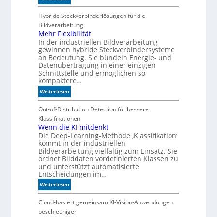
D
s
e
Hybride Steckverbinderlösungen für die
c
u
h
Bildverarbeitung
t
Mehr Flexibilität
i
In der industriellen Bildverarbeitung
s
n
gewinnen hybride Steckverbindersysteme
c
e
an Bedeutung. Sie bündeln Energie- und
h
n
Datenübertragung in einer einzigen
l
b
Schnittstelle und ermöglichen so
a
e
kompaktere…
n
d
:
Weiterlesen
d
e
M
i
u
e
Out-of-Distribution Detection für bessere
m
t
h
Klassifikationen
B
e
r
Wenn die KI mitdenkt
i
n
Die Deep-Learning-Methode ‚Klassifikation‘
F
t
kommt in der industriellen
l
k
Bildverarbeitung vielfältig zum Einsatz. Sie
e
o
ordnet Bilddaten vordefinierten Klassen zu
x
m
und unterstützt automatisierte
i
-
Entscheidungen im…
b
D
:
Weiterlesen
i
E
W
l
S
e
Cloud-basiert gemeinsam KI-Vision-Anwendungen
i
I
n
beschleunigen
t
-