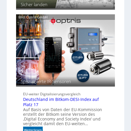
n
Sicher landen
e
i
n
c
Bild: Optris GmbH
h
t
a
u
t
o
m
a
t
i
s
c
Spezialisierte IR-Sensoren
h
b
e
EU-weiter Digitalisierungsvergleich
s
Deutschland im Bitkom-DESI-Index auf
s
Platz 17
Auf Basis von Daten der EU-Kommission
e
erstellt der Bitkom seine Version des
r
‚Digital Economy and Society Index‘ und
e
vergleicht damit den EU-weiten…
M
:
Weiterlesen
a