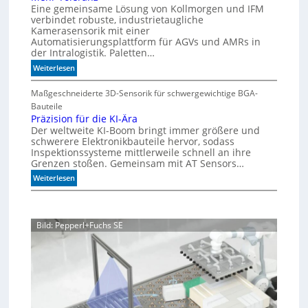
Eine gemeinsame Lösung von Kollmorgen und IFM
s
verbindet robuste, industrietaugliche
p
Kamerasensorik mit einer
e
Automatisierungsplattform für AGVs und AMRs in
e
der Intralogistik. Paletten…
d
:
Weiterlesen
i
M
m
e
Maßgeschneiderte 3D-Sensorik für schwergewichtige BGA-
A
h
Bauteile
q
r
Präzision für die KI-Ära
u
Der weltweite KI-Boom bringt immer größere und
T
a
schwerere Elektronikbauteile hervor, sodass
o
r
Inspektionssysteme mittlerweile schnell an ihre
l
i
Grenzen stoßen. Gemeinsam mit AT Sensors…
e
u
:
Weiterlesen
r
m
P
a
r
n
ä
z
Bild: Pepperl+Fuchs SE
z
i
s
i
o
n
f