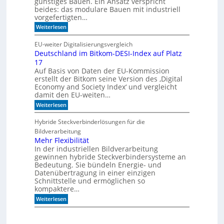
günstiges Bauen. Ein Ansatz verspricht
i
l
beides: das modulare Bauen mit industriell
e
i
vorgefertigten…
n
f
e
:
f
Weiterlesen
n
H
i
e
m
EU-weiter Digitalisierungsvergleich
u
A
Deutschland im Bitkom-DESI-Index auf Platz
t
k
17
e
u
s
s
Auf Basis von Daten der EU-Kommission
c
t
erstellt der Bitkom seine Version des ‚Digital
h
i
Economy and Society Index‘ und vergleicht
o
k
damit den EU-weiten…
n
p
a
a
:
Weiterlesen
n
n
D
m
e
e
Hybride Steckverbinderlösungen für die
o
e
u
Bildverarbeitung
r
l
t
g
s
Mehr Flexibilität
e
c
In der industriellen Bildverarbeitung
n
h
gewinnen hybride Steckverbindersysteme an
b
l
Bedeutung. Sie bündeln Energie- und
a
a
Datenübertragung in einer einzigen
u
n
Schnittstelle und ermöglichen so
e
d
n
kompaktere…
i
m
:
Weiterlesen
B
M
i
e
t
h
k