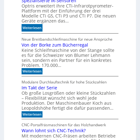
Spezialisierte IR-Sensoren
-
Optris erweitert ihre CTi-Infrarotpyrometer-
e
M
Plattform mit der Einführung der drei
r
o
Modelle CTi G5, CTi P3 und CTi P7. Die neuen
l
d
Geräte ergänzen das…
a
e
:
Weiterlesen
n
l
S
d
l
p
Neue Breitbandschleifmaschine für neue Ansprüche
e
e
Von der Borke zum Bücherregal
e
n
n
Keine Schleifmaschine von der Stange sollte
z
es für die Schweizer von Blumer Lehmann
i
sein, sondern ein Partner für ein konkretes
a
Problem. 170.000…
l
:
Weiterlesen
i
V
s
o
Modulare Durchlauftechnik für hohe Stückzahlen
i
n
Im Takt der Serie
d
e
Ob große Losgrößen oder kleine Stückzahlen
e
r
r
– Flexibilität wünscht sich wohl jede
t
B
Produktion. Der Maschinenbauer Koch aus
o
e
Leopoldshöhe fertigt die dafür passenden…
r
I
:
Weiterlesen
k
R
I
e
m
-
z
CNC-Portalfräsmaschinen für das Holzhandwerk
T
u
S
Wann lohnt sich CNC-Technik?
a
m
e
Mit modernen CNC-Fräsen arbeiten Betriebe
k
B
n