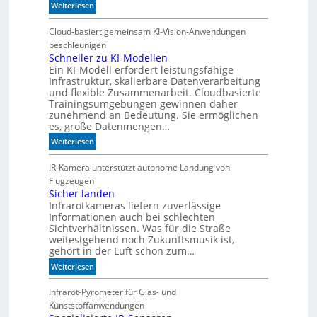
:
Weiterlesen
W
e
Cloud-basiert gemeinsam KI-Vision-Anwendungen
n
beschleunigen
n
Schneller zu KI-Modellen
Ein KI-Modell erfordert leistungsfähige
d
Infrastruktur, skalierbare Datenverarbeitung
i
und flexible Zusammenarbeit. Cloudbasierte
e
Trainingsumgebungen gewinnen daher
K
zunehmend an Bedeutung. Sie ermöglichen
I
es, große Datenmengen…
m
:
Weiterlesen
i
S
t
c
IR-Kamera unterstützt autonome Landung von
d
h
Flugzeugen
e
n
Sicher landen
n
Infrarotkameras liefern zuverlässige
e
k
Informationen auch bei schlechten
l
t
Sichtverhältnissen. Was für die Straße
l
weitestgehend noch Zukunftsmusik ist,
e
gehört in der Luft schon zum…
r
:
Weiterlesen
z
S
u
i
Infrarot-Pyrometer für Glas- und
K
c
Kunststoffanwendungen
I
h