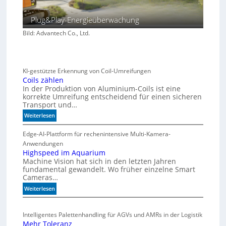
Plug&Play-Energieüberwachung
Bild: Advantech Co., Ltd.
KI-gestützte Erkennung von Coil-Umreifungen
Coils zählen
In der Produktion von Aluminium-Coils ist eine
korrekte Umreifung entscheidend für einen sicheren
Transport und…
:
Weiterlesen
C
o
Edge-AI-Plattform für rechenintensive Multi-Kamera-
i
Anwendungen
l
Highspeed im Aquarium
Machine Vision hat sich in den letzten Jahren
s
fundamental gewandelt. Wo früher einzelne Smart
z
Cameras…
ä
h
:
Weiterlesen
l
H
e
i
Intelligentes Palettenhandling für AGVs und AMRs in der Logistik
n
g
Mehr Toleranz
h