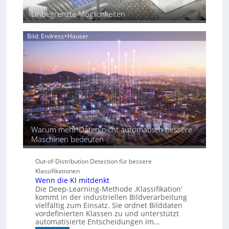
ü
Unbegrenzte Möglichkeiten
r
d
i
Bild: Endress+Hauser
e
K
I
-
Ä
r
a
Warum mehr Daten nicht automatisch bessere
Maschinen bedeuten
Out-of-Distribution Detection für bessere
Klassifikationen
Wenn die KI mitdenkt
Die Deep-Learning-Methode ‚Klassifikation‘
kommt in der industriellen Bildverarbeitung
vielfältig zum Einsatz. Sie ordnet Bilddaten
vordefinierten Klassen zu und unterstützt
automatisierte Entscheidungen im…