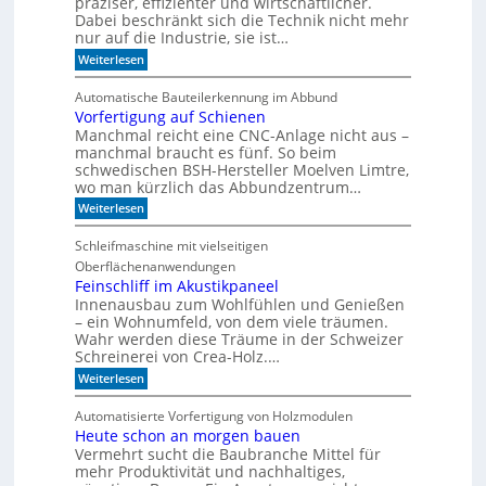
t
präziser, effizienter und wirtschaftlicher.
ü
d
c
Dabei beschränkt sich die Technik nicht mehr
s
e
h
nur auf die Industrie, sie ist…
o
r
e
r
:
Weiterlesen
S
r
W
e
e
r
a
r
e
Automatische Bauteilerkennung im Abbund
n
n
i
g
Vorfertigung auf Schienen
n
e
a
Manchmal reicht eine CNC-Anlage nicht aus –
l
l
o
manchmal braucht es fünf. So beim
h
schwedischen BSH-Hersteller Moelven Limtre,
n
wo man kürzlich das Abbundzentrum…
t
:
Weiterlesen
s
V
i
o
c
Schleifmaschine mit vielseitigen
r
h
Oberflächenanwendungen
f
C
e
Feinschliff im Akustikpaneel
N
r
C
Innenausbau zum Wohlfühlen und Genießen
t
-
– ein Wohnumfeld, von dem viele träumen.
i
T
Wahr werden diese Träume in der Schweizer
g
e
Schreinerei von Crea-Holz.…
u
c
n
:
h
Weiterlesen
g
F
n
a
e
i
Automatisierte Vorfertigung von Holzmodulen
u
i
k
Heute schon an morgen bauen
f
n
?
S
Vermehrt sucht die Baubranche Mittel für
s
c
c
mehr Produktivität und nachhaltiges,
h
h