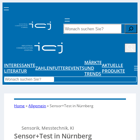
Search
MÄRKTE
INTERESSANTE
AKTUELLE
ZAHLENFUTTER
EVENTS
UND
LITERATUR
PRODUKTE
TRENDS
Search
Home
»
Allgemein
»
Sensor+Test in Nürnberg
Sensorik, Messtechnik, KI
Sensor+Test in Nürnberg