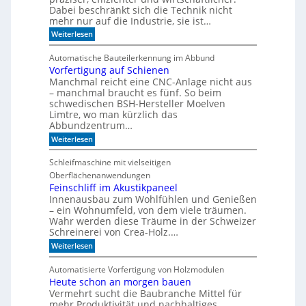
d
c
Dabei beschränkt sich die Technik nicht
s
e
h
mehr nur auf die Industrie, sie ist…
o
r
e
r
:
Weiterlesen
S
r
W
e
e
r
a
r
e
Automatische Bauteilerkennung im Abbund
n
n
i
g
Vorfertigung auf Schienen
n
e
a
Manchmal reicht eine CNC-Anlage nicht aus
l
l
o
– manchmal braucht es fünf. So beim
h
schwedischen BSH-Hersteller Moelven
n
Limtre, wo man kürzlich das
t
Abbundzentrum…
s
:
i
Weiterlesen
V
c
o
h
Schleifmaschine mit vielseitigen
r
C
Oberflächenanwendungen
f
N
e
C
Feinschliff im Akustikpaneel
r
-
Innenausbau zum Wohlfühlen und Genießen
t
T
– ein Wohnumfeld, von dem viele träumen.
i
e
Wahr werden diese Träume in der Schweizer
g
c
Schreinerei von Crea-Holz.…
u
h
n
n
:
Weiterlesen
g
i
F
a
k
e
Automatisierte Vorfertigung von Holzmodulen
u
?
i
Heute schon an morgen bauen
f
n
S
Vermehrt sucht die Baubranche Mittel für
s
c
c
mehr Produktivität und nachhaltiges,