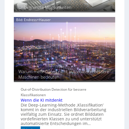
ü
Unbegrenzte Möglichkeiten
r
d
i
Bild: Endress+Hauser
e
K
I
-
Ä
r
a
Warum mehr Daten nicht automatisch bessere
Maschinen bedeuten
Out-of-Distribution Detection für bessere
Klassifikationen
Wenn die KI mitdenkt
Die Deep-Learning-Methode ‚Klassifikation‘
kommt in der industriellen Bildverarbeitung
vielfältig zum Einsatz. Sie ordnet Bilddaten
vordefinierten Klassen zu und unterstützt
automatisierte Entscheidungen im…