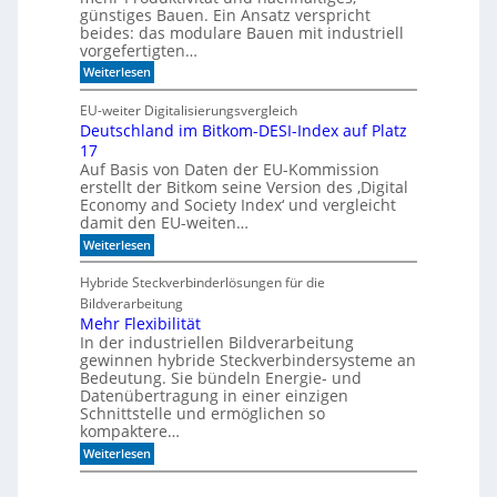
h
h
günstiges Bauen. Ein Ansatz verspricht
i
l
beides: das modulare Bauen mit industriell
e
i
vorgefertigten…
n
f
e
:
f
Weiterlesen
n
H
i
e
m
EU-weiter Digitalisierungsvergleich
u
A
Deutschland im Bitkom-DESI-Index auf Platz
t
k
17
e
u
s
s
Auf Basis von Daten der EU-Kommission
c
t
erstellt der Bitkom seine Version des ‚Digital
h
i
Economy and Society Index‘ und vergleicht
o
k
damit den EU-weiten…
n
p
a
a
:
Weiterlesen
n
n
D
m
e
e
Hybride Steckverbinderlösungen für die
o
e
u
Bildverarbeitung
r
l
t
g
s
Mehr Flexibilität
e
c
In der industriellen Bildverarbeitung
n
h
gewinnen hybride Steckverbindersysteme an
b
l
Bedeutung. Sie bündeln Energie- und
a
a
Datenübertragung in einer einzigen
u
n
Schnittstelle und ermöglichen so
e
d
n
kompaktere…
i
m
:
Weiterlesen
B
M
i
e
t