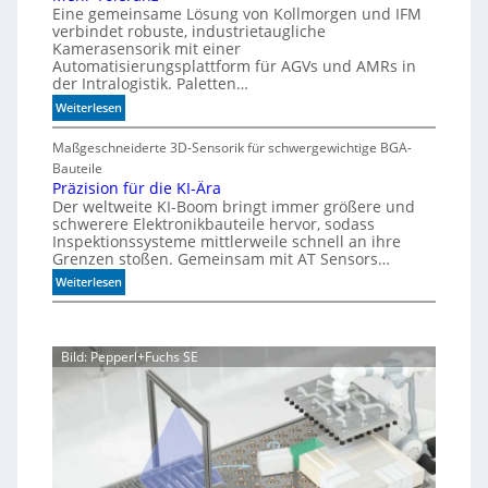
r
e
Eine gemeinsame Lösung von Kollmorgen und IFM
p
i
d
verbindet robuste, industrietaugliche
e
a
Kamerasensorik mit einer
e
e
Automatisierungsplattform für AGVs und AMRs in
b
h
d
der Intralogistik. Paletten…
l
n
i
:
Weiterlesen
e
u
m
M
S
A
n
e
Maßgeschneiderte 3D-Sensorik für schwergewichtige BGA-
t
q
g
h
Bauteile
e
u
e
r
Präzision für die KI-Ära
a
u
n
Der weltweite KI-Boom bringt immer größere und
T
r
e
schwerere Elektronikbauteile hervor, sodass
o
i
r
Inspektionssysteme mittlerweile schnell an ihre
l
u
u
Grenzen stoßen. Gemeinsam mit AT Sensors…
e
m
n
:
Weiterlesen
r
g
P
a
r
n
ä
z
Bild: Pepperl+Fuchs SE
z
i
s
i
o
n
f