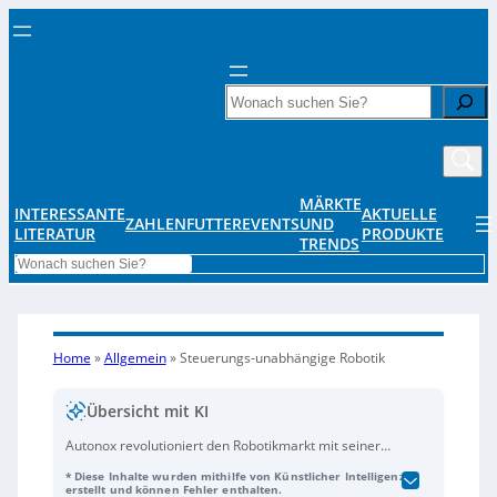
Search
MÄRKTE
INTERESSANTE
AKTUELLE
ZAHLENFUTTER
EVENTS
UND
LITERATUR
PRODUKTE
TRENDS
Search
Home
»
Allgemein
»
Steuerungs-unabhängige Robotik
Übersicht mit KI
Autonox revolutioniert den Robotikmarkt mit seiner
steuerungsunabhängigen Mechanik. Anstatt
* Diese Inhalte wurden mithilfe von Künstlicher Intelligenz
komplette Roboter zu liefern, bietet das
erstellt und können Fehler enthalten.