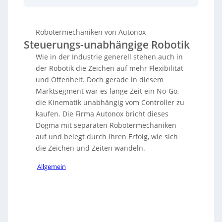
Unternehmen über 330 verschiedene
hochstandardisierte Robotermechaniken, die mit
jeder Steuerung kompatibel sind, was eine hohe
Robotermechaniken von Autonox
Flexibilität ermöglicht. Autonox bedient neben Delta-
Steuerungs-unabhängige Robotik
Kinematiken nun auch Knickarm- und Scara-
Mechaniken und ist aufgrund seiner
Wie in der Industrie generell stehen auch in
Anpassungsfähigkeit erfolgreich im Markt. Durch
der Robotik die Zeichen auf mehr Flexibilität
eine neue Partnerplattform namens
Linked Robotics
und Offenheit. Doch gerade in diesem
können Kunden Komponenten einfach kombinieren,
während spezialisierte Partner für Software und
Marktsegment war es lange Zeit ein No-Go,
Elektronik hinzukommen. Dieser Ansatz der
die Kinematik unabhängig vom Controller zu
steuerungsagnostischen Robotik trifft auf steigendes
kaufen. Die Firma Autonox bricht dieses
Interesse, da er eine flexible und integrierte Lösung
Dogma mit separaten Robotermechaniken
bietet – entgegen der starren Angebote etablierter
auf und belegt durch ihren Erfolg, wie sich
Roboterhersteller. Autonox sieht in der wachsenden
Nachfrage das Potenzial, die bisherige
die Zeichen und Zeiten wandeln.
Nischenposition zu verlassen.
Allgemein
Sorry, no results.