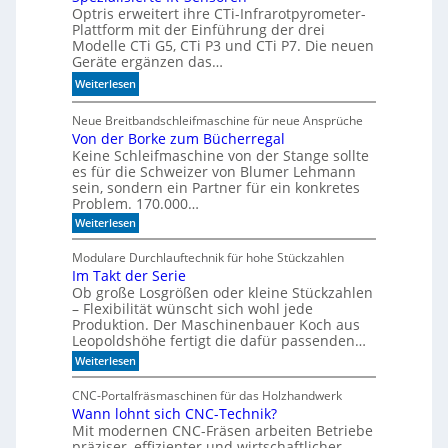
Optris erweitert ihre CTi-Infrarotpyrometer-
e
M
Plattform mit der Einführung der drei
r
o
Modelle CTi G5, CTi P3 und CTi P7. Die neuen
l
d
Geräte ergänzen das…
a
e
:
Weiterlesen
n
l
S
d
l
p
Neue Breitbandschleifmaschine für neue Ansprüche
e
e
Von der Borke zum Bücherregal
e
n
n
Keine Schleifmaschine von der Stange sollte
z
es für die Schweizer von Blumer Lehmann
i
sein, sondern ein Partner für ein konkretes
a
Problem. 170.000…
l
:
Weiterlesen
i
V
s
o
Modulare Durchlauftechnik für hohe Stückzahlen
i
n
Im Takt der Serie
d
e
Ob große Losgrößen oder kleine Stückzahlen
e
r
r
– Flexibilität wünscht sich wohl jede
t
B
Produktion. Der Maschinenbauer Koch aus
o
e
Leopoldshöhe fertigt die dafür passenden…
r
I
:
Weiterlesen
k
R
I
e
m
-
z
CNC-Portalfräsmaschinen für das Holzhandwerk
T
u
S
Wann lohnt sich CNC-Technik?
a
m
e
Mit modernen CNC-Fräsen arbeiten Betriebe
k
B
n
t
präziser, effizienter und wirtschaftlicher.
ü