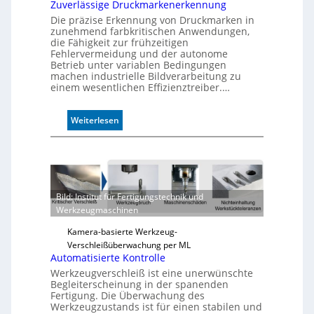
Zuverlässige Druckmarkenerkennung
Die präzise Erkennung von Druckmarken in
zunehmend farbkritischen Anwendungen,
die Fähigkeit zur frühzeitigen
Fehlervermeidung und der autonome
Betrieb unter variablen Bedingungen
machen industrielle Bildverarbeitung zu
einem wesentlichen Effizienztreiber.…
:
Weiterlesen
Z
u
v
e
r
Bild: Institut für Fertigungstechnik und
l
Werkzeugmaschinen
ä
s
Kamera-basierte Werkzeug-
s
Verschleißüberwachung per ML
i
Automatisierte Kontrolle
g
Werkzeugverschleiß ist eine unerwünschte
e
Begleiterscheinung in der spanenden
D
Fertigung. Die Überwachung des
Werkzeugzustands ist für einen stabilen und
r