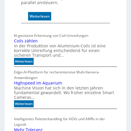
b
parallel ansteuern.
e
r
:
Weiterlesen
w
M
a
a
c
r
h
KI-gestützte Erkennung von Coil-Umreifungen
k
t
Coils zählen
t
t
In der Produktion von Aluminium-Coils ist eine
s
korrekte Umreifung entscheidend für einen
h
sicheren Transport und…
t
e
a
r
:
Weiterlesen
r
C
m
t
o
Edge-AI-Plattform für rechenintensive Multi-Kamera-
i
f
i
Anwendungen
s
l
ü
Highspeed im Aquarium
c
Machine Vision hat sich in den letzten Jahren
s
r
h
fundamental gewandelt. Wo früher einzelne Smart
z
m
e
Cameras…
ä
u
G
h
:
Weiterlesen
l
e
l
H
t
h
e
i
i
ä
Intelligentes Palettenhandling für AGVs und AMRs in der
n
g
v
u
Logistik
h
a
s
Mehr Toleranz
s