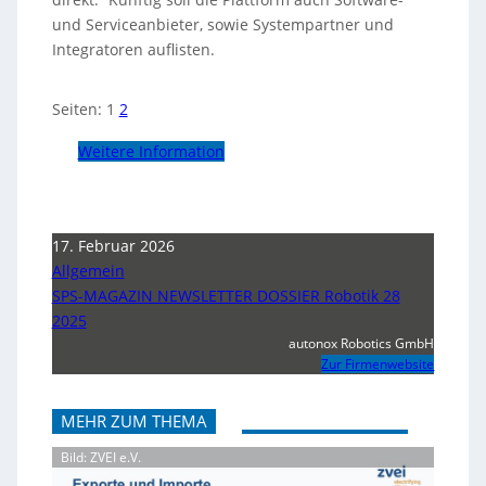
und Serviceanbieter, sowie Systempartner und
Integratoren auflisten.
Seiten:
1
2
Weitere Information
17. Februar 2026
Allgemein
SPS-MAGAZIN NEWSLETTER DOSSIER Robotik 28
2025
autonox Robotics GmbH
Zur Firmenwebsite
MEHR ZUM THEMA
Bild: ZVEI e.V.