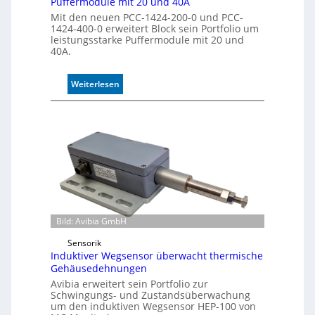
Puffermodule mit 20 und 40A
l
Mit den neuen PCC-1424-200-0 und PCC-
l
1424-400-0 erweitert Block sein Portfolio um
leistungsstarke Puffermodule mit 20 und
e
40A.
:
Weiterlesen
P
u
f
f
e
r
m
o
d
u
Bild: Avibia GmbH
l
Sensorik
e
Induktiver Wegsensor überwacht thermische
m
Gehäusedehnungen
i
Avibia erweitert sein Portfolio zur
t
Schwingungs- und Zustandsüberwachung
2
um den induktiven Wegsensor HEP-100 von
0