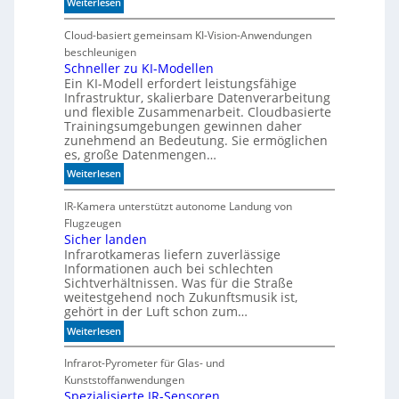
:
Weiterlesen
W
e
Cloud-basiert gemeinsam KI-Vision-Anwendungen
n
beschleunigen
n
Schneller zu KI-Modellen
Ein KI-Modell erfordert leistungsfähige
d
Infrastruktur, skalierbare Datenverarbeitung
i
und flexible Zusammenarbeit. Cloudbasierte
e
Trainingsumgebungen gewinnen daher
K
zunehmend an Bedeutung. Sie ermöglichen
I
es, große Datenmengen…
m
:
Weiterlesen
i
S
t
c
IR-Kamera unterstützt autonome Landung von
d
h
Flugzeugen
e
n
Sicher landen
n
Infrarotkameras liefern zuverlässige
e
k
Informationen auch bei schlechten
l
t
Sichtverhältnissen. Was für die Straße
l
weitestgehend noch Zukunftsmusik ist,
e
gehört in der Luft schon zum…
r
:
Weiterlesen
z
S
u
i
Infrarot-Pyrometer für Glas- und
K
c
Kunststoffanwendungen
I
h
Spezialisierte IR-Sensoren
-