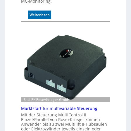
MC-Monitoring.
u
n
:
Weiterlesen
d
I
4
n
0
d
A
u
k
t
i
v
e
r
W
e
g
s
e
Bild: RK Rose+Krieger GmbH
n
Marktstart für multivariable Steuerung
s
Mit der Steuerung MultiControl II
o
Einzel/Parallel von Rose+Krieger können
r
Anwender bis zu zwei Multilift II-Hubsäulen
ü
oder Elektrozylinder jeweils einzeln oder