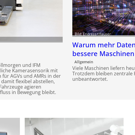
Bild: Endress+Hauser
Warum mehr Daten 
bessere Maschinen
Allgemein
llmorgen und IFM
Viele Maschinen liefern heu
gliche Kamerasensorik mit
Trotzdem bleiben zentrale 
m für AGVs und AMRs in der
unbeantwortet.
 damit flexibel abstellen,
 Fahrzeuge agieren
lfluss in Bewegung bleibt.