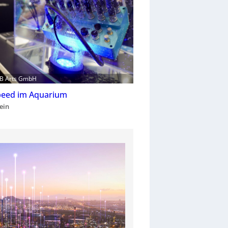
CB Arts GmbH
peed im Aquarium
ein