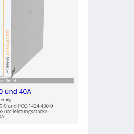
ronik GmbH
0 und 40A
ierung
0-0 und PCC-1424-400-0
lio um leistungsstarke
0A.