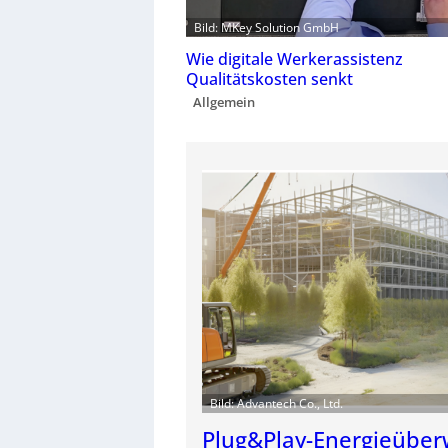
Bild: MKey Solution GmbH
Wie digitale Werkerassistenz
Qualitätskosten senkt
Allgemein
Bild: Advantech Co., Ltd.
Plug&Play-Energieübe