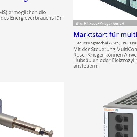
MS) ermöglichen die
des Energieverbrauchs für
Bild: RK Rose+Krieger GmbH
Marktstart für mult
Steuerungstechnik (SPS, IPC, CNC
Mit der Steuerung MultiContr
Rose+Krieger können Anwende
Hubsäulen oder Elektrozylin
ansteuern.