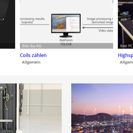
Bild: Iba AG
Bild: P
Coils zählen
Highs
Allgemein
Allgem