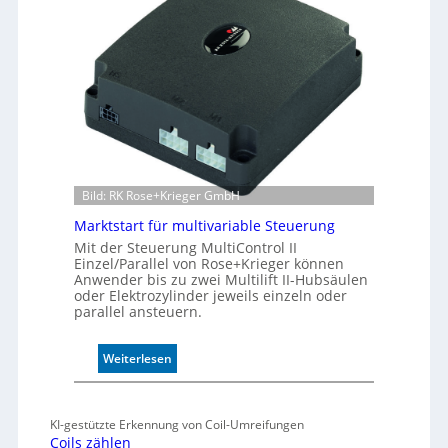
k
t
i
v
e
r
W
e
g
s
e
Bild: RK Rose+Krieger GmbH
n
Marktstart für multivariable Steuerung
s
Mit der Steuerung MultiControl II
o
Einzel/Parallel von Rose+Krieger können
r
Anwender bis zu zwei Multilift II-Hubsäulen
ü
oder Elektrozylinder jeweils einzeln oder
b
parallel ansteuern.
e
r
:
Weiterlesen
w
M
a
a
c
r
h
KI-gestützte Erkennung von Coil-Umreifungen
k
t
Coils zählen