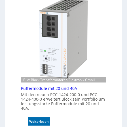
e
o
n
m
e
a
r
t
k
i
e
s
n
i
n
e
u
r
n
t
g
e
K
o
n
t
Bild: Block Transformatoren-Elektronik GmbH
r
Puffermodule mit 20 und 40A
o
l
Mit den neuen PCC-1424-200-0 und PCC-
1424-400-0 erweitert Block sein Portfolio um
l
leistungsstarke Puffermodule mit 20 und
e
40A.
:
Weiterlesen
P