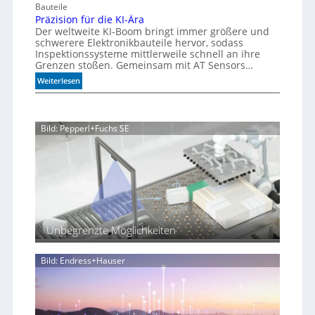
h
Bauteile
e
u
e
r
Präzision für die KI-Ära
a
u
n
Der weltweite KI-Boom bringt immer größere und
T
r
e
schwerere Elektronikbauteile hervor, sodass
o
i
r
Inspektionssysteme mittlerweile schnell an ihre
l
u
u
Grenzen stoßen. Gemeinsam mit AT Sensors…
e
m
n
:
Weiterlesen
r
g
P
a
r
n
ä
z
Bild: Pepperl+Fuchs SE
z
i
s
i
o
n
f
ü
Unbegrenzte Möglichkeiten
r
d
i
Bild: Endress+Hauser
e
K
I
-