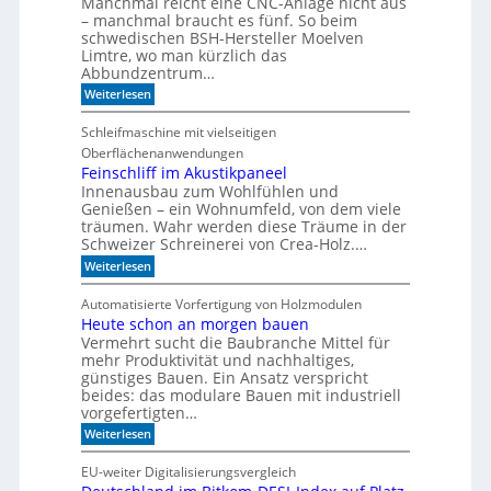
Manchmal reicht eine CNC-Anlage nicht aus
l
o
– manchmal braucht es fünf. So beim
h
schwedischen BSH-Hersteller Moelven
n
Limtre, wo man kürzlich das
t
Abbundzentrum…
s
:
i
Weiterlesen
V
c
o
h
Schleifmaschine mit vielseitigen
r
C
Oberflächenanwendungen
f
N
e
C
Feinschliff im Akustikpaneel
r
-
Innenausbau zum Wohlfühlen und
t
T
Genießen – ein Wohnumfeld, von dem viele
i
e
träumen. Wahr werden diese Träume in der
g
c
Schweizer Schreinerei von Crea-Holz.…
u
h
n
n
:
Weiterlesen
g
i
F
a
k
e
Automatisierte Vorfertigung von Holzmodulen
u
?
i
Heute schon an morgen bauen
f
n
S
Vermehrt sucht die Baubranche Mittel für
s
c
c
mehr Produktivität und nachhaltiges,
h
h
günstiges Bauen. Ein Ansatz verspricht
i
l
beides: das modulare Bauen mit industriell
e
i
vorgefertigten…
n
f
e
:
f
Weiterlesen
n
H
i
e
m
EU-weiter Digitalisierungsvergleich
u
A