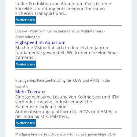
t
In der Produktion von Aluminium-Coils ist eine
t
s
korrekte Umreifung entscheidend für einen
h
sicheren Transport und…
t
e
a
:
Weiterlesen
r
r
C
m
t
o
Edge-AI-Plattform für rechenintensive Multi-Kamera-
i
f
i
Anwendungen
s
l
ü
Highspeed im Aquarium
c
Machine Vision hat sich in den letzten Jahren
s
r
h
fundamental gewandelt. Wo früher einzelne Smart
z
m
e
Cameras…
ä
u
G
h
:
Weiterlesen
l
e
l
H
t
h
e
i
i
ä
Intelligentes Palettenhandling für AGVs und AMRs in der
n
g
v
u
Logistik
h
a
s
Mehr Toleranz
s
r
e
Eine gemeinsame Lösung von Kollmorgen und IFM
p
i
verbindet robuste, industrietaugliche
d
e
a
Kamerasensorik mit einer
e
e
Automatisierungsplattform für AGVs und AMRs in
b
d
h
der Intralogistik. Paletten…
l
i
n
:
Weiterlesen
e
m
u
M
S
A
n
e
Maßgeschneiderte 3D-Sensorik für schwergewichtige BGA-
t
q
g