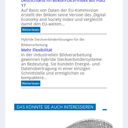
Deutschland im Bitkom-DESI-Index auf Platz
t
k
17
e
u
s
s
Auf Basis von Daten der EU-Kommission
c
t
erstellt der Bitkom seine Version des ‚Digital
h
i
Economy and Society Index‘ und vergleicht
o
k
damit den EU-weiten…
n
p
a
a
:
Weiterlesen
n
n
D
m
e
e
Hybride Steckverbinderlösungen für die
o
e
u
Bildverarbeitung
r
l
t
g
s
Mehr Flexibilität
e
c
In der industriellen Bildverarbeitung
n
h
gewinnen hybride Steckverbindersysteme
b
l
an Bedeutung. Sie bündeln Energie- und
a
a
Datenübertragung in einer einzigen
u
n
Schnittstelle und ermöglichen so
e
d
n
kompaktere…
i
m
:
Weiterlesen
B
M
i
e
t
h
k
r
o
F
m
DAS KÖNNTE SIE AUCH INTERESSIEREN
l
-
e
D
x
E
i
S
b
I
i