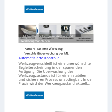
:
Weiterlesen
Z
u
v
e
r
Bild: Institut für Fertigungstechnik und
l
Werkzeugmaschinen
ä
s
Kamera-basierte Werkzeug-
s
Verschleißüberwachung per ML
i
Automatisierte Kontrolle
g
Werkzeugverschleiß ist eine unerwünschte
e
Begleiterscheinung in der spanenden
D
Fertigung. Die Überwachung des
Werkzeugzustands ist für einen stabilen
r
und sichereren Prozess unabdingbar. In der
u
Praxis wird der Werkzeugzustand aktuell…
c
k
m
:
Weiterlesen
a
A
r
u
k
t