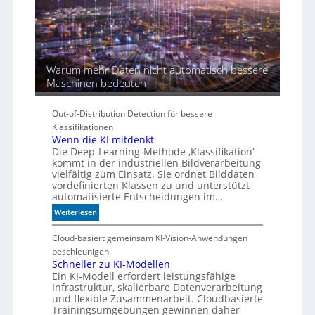
Ä
r
a
Warum mehr Daten nicht automatisch bessere
Maschinen bedeuten
Out-of-Distribution Detection für bessere
Klassifikationen
Wenn die KI mitdenkt
Die Deep-Learning-Methode ‚Klassifikation‘
kommt in der industriellen Bildverarbeitung
vielfältig zum Einsatz. Sie ordnet Bilddaten
vordefinierten Klassen zu und unterstützt
automatisierte Entscheidungen im…
:
Weiterlesen
W
e
Cloud-basiert gemeinsam KI-Vision-Anwendungen
n
beschleunigen
n
Schneller zu KI-Modellen
Ein KI-Modell erfordert leistungsfähige
d
Infrastruktur, skalierbare Datenverarbeitung
i
und flexible Zusammenarbeit. Cloudbasierte
e
Trainingsumgebungen gewinnen daher
K