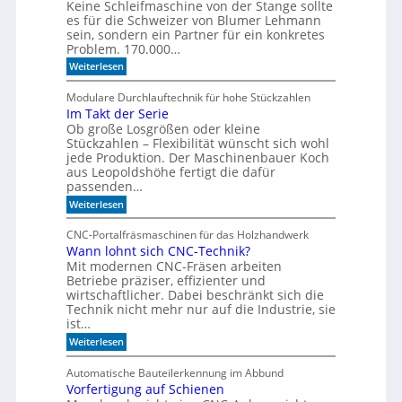
Keine Schleifmaschine von der Stange sollte
z
es für die Schweizer von Blumer Lehmann
i
sein, sondern ein Partner für ein konkretes
a
Problem. 170.000…
l
:
Weiterlesen
i
V
s
o
Modulare Durchlauftechnik für hohe Stückzahlen
i
n
Im Takt der Serie
d
e
Ob große Losgrößen oder kleine
e
r
r
Stückzahlen – Flexibilität wünscht sich wohl
t
B
jede Produktion. Der Maschinenbauer Koch
o
e
aus Leopoldshöhe fertigt die dafür
r
I
passenden…
k
R
:
e
Weiterlesen
-
I
z
m
u
S
CNC-Portalfräsmaschinen für das Holzhandwerk
T
m
e
Wann lohnt sich CNC-Technik?
a
B
n
Mit modernen CNC-Fräsen arbeiten
k
ü
t
c
Betriebe präziser, effizienter und
s
d
h
wirtschaftlicher. Dabei beschränkt sich die
o
e
e
Technik nicht mehr nur auf die Industrie, sie
r
r
r
ist…
e
S
r
:
e
Weiterlesen
e
n
W
r
g
a
i
a
Automatische Bauteilerkennung im Abbund
n
e
l
Vorfertigung auf Schienen
n