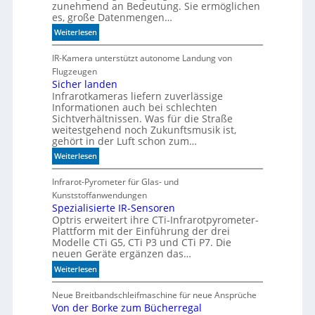
zunehmend an Bedeutung. Sie ermöglichen
I
es, große Datenmengen…
m
:
Weiterlesen
i
S
t
c
IR-Kamera unterstützt autonome Landung von
d
h
Flugzeugen
e
n
Sicher landen
n
Infrarotkameras liefern zuverlässige
e
k
Informationen auch bei schlechten
l
t
Sichtverhältnissen. Was für die Straße
l
weitestgehend noch Zukunftsmusik ist,
e
gehört in der Luft schon zum…
r
:
Weiterlesen
z
S
u
i
Infrarot-Pyrometer für Glas- und
K
c
Kunststoffanwendungen
I
h
Spezialisierte IR-Sensoren
-
Optris erweitert ihre CTi-Infrarotpyrometer-
e
M
Plattform mit der Einführung der drei
r
o
Modelle CTi G5, CTi P3 und CTi P7. Die
l
d
neuen Geräte ergänzen das…
a
e
:
Weiterlesen
n
l
S
d
l
p
Neue Breitbandschleifmaschine für neue Ansprüche
e
e
Von der Borke zum Bücherregal
e
n
n