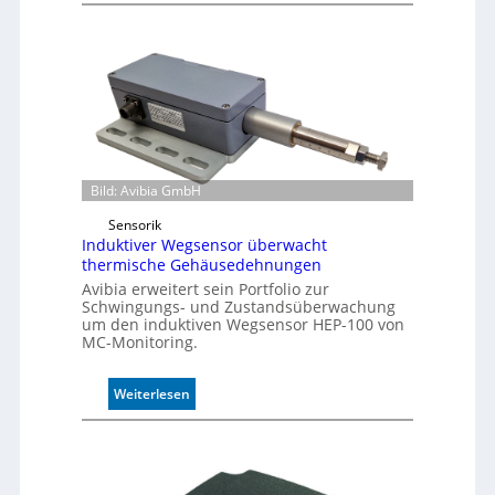
u
f
f
e
r
m
o
d
u
Bild: Avibia GmbH
l
Sensorik
e
Induktiver Wegsensor überwacht
m
thermische Gehäusedehnungen
i
Avibia erweitert sein Portfolio zur
t
Schwingungs- und Zustandsüberwachung
2
um den induktiven Wegsensor HEP-100 von
0
MC-Monitoring.
u
n
:
Weiterlesen
d
I
4
n
0
d
A
u