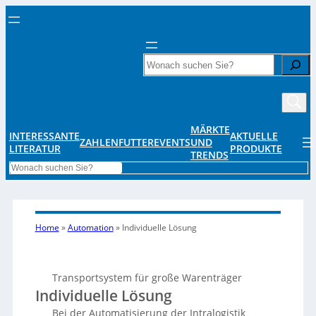
Search
MÄRKTE
INTERESSANTE
AKTUELLE
ZAHLENFUTTER
EVENTS
UND
LITERATUR
PRODUKTE
TRENDS
Search
Home
»
Automation
»
Individuelle Lösung
Transportsystem für große Warenträger
Individuelle Lösung
Bei der Automatisierung der Intralogistik