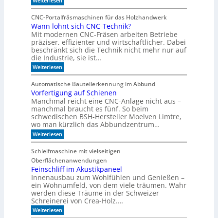
Weiterlesen
k
R
I
e
m
-
z
CNC-Portalfräsmaschinen für das Holzhandwerk
T
u
S
Wann lohnt sich CNC-Technik?
a
m
e
Mit modernen CNC-Fräsen arbeiten Betriebe
k
B
n
t
präziser, effizienter und wirtschaftlicher. Dabei
ü
d
c
beschränkt sich die Technik nicht mehr nur auf
s
e
h
die Industrie, sie ist…
o
r
e
r
:
Weiterlesen
S
r
W
e
e
r
a
r
e
Automatische Bauteilerkennung im Abbund
n
n
i
g
Vorfertigung auf Schienen
n
e
a
Manchmal reicht eine CNC-Anlage nicht aus –
l
l
o
manchmal braucht es fünf. So beim
h
schwedischen BSH-Hersteller Moelven Limtre,
n
wo man kürzlich das Abbundzentrum…
t
:
Weiterlesen
s
V
i
o
c
Schleifmaschine mit vielseitigen
r
h
Oberflächenanwendungen
f
C
e
Feinschliff im Akustikpaneel
N
r
C
Innenausbau zum Wohlfühlen und Genießen –
t
-
ein Wohnumfeld, von dem viele träumen. Wahr
i
T
werden diese Träume in der Schweizer
g
e
Schreinerei von Crea-Holz.…
u
c
n
:
h
Weiterlesen
g
F
n