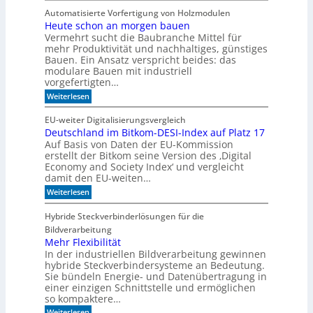
a
e
i
Automatisierte Vorfertigung von Holzmodulen
u
i
k
Heute schon an morgen bauen
f
n
?
S
Vermehrt sucht die Baubranche Mittel für
s
c
c
mehr Produktivität und nachhaltiges, günstiges
h
h
Bauen. Ein Ansatz verspricht beides: das
i
l
modulare Bauen mit industriell
e
i
vorgefertigten…
n
f
e
:
f
Weiterlesen
n
H
i
e
m
EU-weiter Digitalisierungsvergleich
u
A
Deutschland im Bitkom-DESI-Index auf Platz 17
t
k
Auf Basis von Daten der EU-Kommission
e
u
s
s
erstellt der Bitkom seine Version des ‚Digital
c
t
Economy and Society Index‘ und vergleicht
h
i
damit den EU-weiten…
o
k
:
Weiterlesen
n
p
D
a
a
e
n
n
Hybride Steckverbinderlösungen für die
u
m
e
Bildverarbeitung
t
o
e
s
Mehr Flexibilität
r
l
c
g
In der industriellen Bildverarbeitung gewinnen
h
e
hybride Steckverbindersysteme an Bedeutung.
l
n
Sie bündeln Energie- und Datenübertragung in
a
b
einer einzigen Schnittstelle und ermöglichen
n
a
so kompaktere…
d
u
i
e
:
Weiterlesen