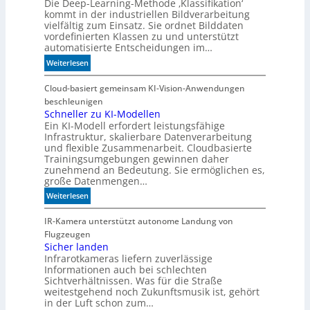
Die Deep-Learning-Methode ‚Klassifikation‘
m
kommt in der industriellen Bildverarbeitung
e
vielfältig zum Einsatz. Sie ordnet Bilddaten
h
vordefinierten Klassen zu und unterstützt
r
automatisierte Entscheidungen im…
D
:
Weiterlesen
a
W
t
e
Cloud-basiert gemeinsam KI-Vision-Anwendungen
e
n
beschleunigen
n
n
Schneller zu KI-Modellen
n
Ein KI-Modell erfordert leistungsfähige
d
i
Infrastruktur, skalierbare Datenverarbeitung
i
c
und flexible Zusammenarbeit. Cloudbasierte
e
h
Trainingsumgebungen gewinnen daher
K
t
zunehmend an Bedeutung. Sie ermöglichen es,
I
a
große Datenmengen…
m
u
:
Weiterlesen
i
t
S
t
o
c
IR-Kamera unterstützt autonome Landung von
d
m
h
Flugzeugen
e
a
n
Sicher landen
n
t
Infrarotkameras liefern zuverlässige
e
k
i
Informationen auch bei schlechten
l
t
s
Sichtverhältnissen. Was für die Straße
l
c
weitestgehend noch Zukunftsmusik ist, gehört
e
in der Luft schon zum…
h
r