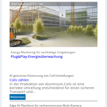
Bild: Advantech Co., Ltd.
Energy-Monitoring für nachhaltige Umgebungen
Plug&Play-Energieüberwachung
KI-gestützte Erkennung von Coil-Umreifungen
Coils zählen
In der Produktion von Aluminium-Coils ist eine
korrekte Umreifung entscheidend für einen sicheren
Transport und…
:
Weiterlesen
C
o
Edge-AI-Plattform für rechenintensive Multi-Kamera-