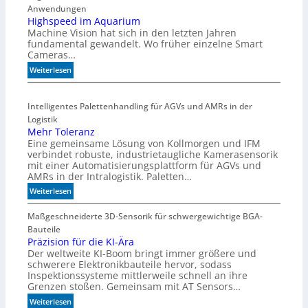
i
Anwendungen
l
Highspeed im Aquarium
Machine Vision hat sich in den letzten Jahren
s
fundamental gewandelt. Wo früher einzelne Smart
z
Cameras…
ä
h
:
Weiterlesen
l
H
e
i
Intelligentes Palettenhandling für AGVs und AMRs in der
n
g
Logistik
h
Mehr Toleranz
s
Eine gemeinsame Lösung von Kollmorgen und IFM
p
verbindet robuste, industrietaugliche Kamerasensorik
e
mit einer Automatisierungsplattform für AGVs und
e
AMRs in der Intralogistik. Paletten…
d
:
Weiterlesen
i
M
m
e
Maßgeschneiderte 3D-Sensorik für schwergewichtige BGA-
A
h
Bauteile
q
r
Präzision für die KI-Ära
u
Der weltweite KI-Boom bringt immer größere und
T
a
schwerere Elektronikbauteile hervor, sodass
o
r
Inspektionssysteme mittlerweile schnell an ihre
l
i
Grenzen stoßen. Gemeinsam mit AT Sensors…
e
u
:
Weiterlesen
r
m