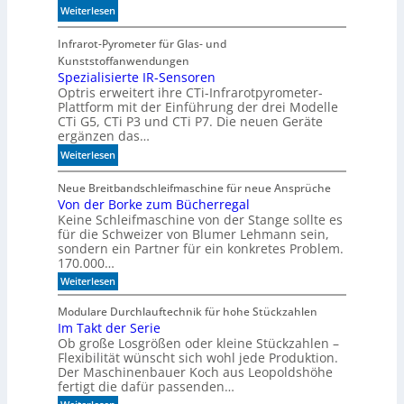
b
:
Weiterlesen
z
e
S
u
s
i
Infrarot-Pyrometer für Glas- und
K
s
c
Kunststoffanwendungen
I
e
h
Spezialisierte IR-Sensoren
-
r
Optris erweitert ihre CTi-Infrarotpyrometer-
e
M
e
Plattform mit der Einführung der drei Modelle
r
o
CTi G5, CTi P3 und CTi P7. Die neuen Geräte
M
l
d
ergänzen das…
a
a
e
s
:
Weiterlesen
n
l
c
S
d
l
h
p
Neue Breitbandschleifmaschine für neue Ansprüche
e
e
i
Von der Borke zum Bücherregal
e
n
n
n
Keine Schleifmaschine von der Stange sollte es
z
für die Schweizer von Blumer Lehmann sein,
e
i
sondern ein Partner für ein konkretes Problem.
n
a
170.000…
b
l
:
Weiterlesen
e
i
V
d
s
o
Modulare Durchlauftechnik für hohe Stückzahlen
e
i
n
Im Takt der Serie
d
u
e
Ob große Losgrößen oder kleine Stückzahlen –
e
t
r
r
Flexibilität wünscht sich wohl jede Produktion.
e
t
B
Der Maschinenbauer Koch aus Leopoldshöhe
n
o
e
fertigt die dafür passenden…
r
I
: