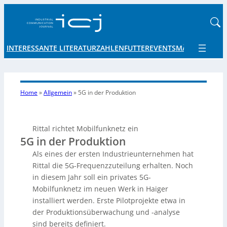
INTERESSANTE LITERATUR
ZAHLENFUTTER
EVENTS
MÄRKTE UND 
Home
»
Allgemein
»
5G in der Produktion
Rittal richtet Mobilfunknetz ein
5G in der Produktion
Als eines der ersten Industrieunternehmen hat
Rittal die 5G-Frequenzzuteilung erhalten. Noch
in diesem Jahr soll ein privates 5G-
Mobilfunknetz im neuen Werk in Haiger
installiert werden. Erste Pilotprojekte etwa in
der Produktionsüberwachung und -analyse
sind bereits definiert.