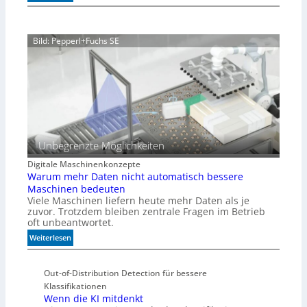
P
a
r
n
ä
z
Bild: Pepperl+Fuchs SE
z
i
s
i
o
n
f
ü
r
Unbegrenzte Möglichkeiten
d
Digitale Maschinenkonzepte
i
Warum mehr Daten nicht automatisch bessere
e
Maschinen bedeuten
K
Viele Maschinen liefern heute mehr Daten als je
I
zuvor. Trotzdem bleiben zentrale Fragen im Betrieb
-
oft unbeantwortet.
Ä
:
Weiterlesen
r
W
a
a
Out-of-Distribution Detection für bessere
r
Klassifikationen
u
Wenn die KI mitdenkt
m