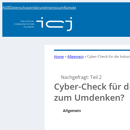
AGB
Datenschutzerklärung
Impressum
Kontakt
Home
»
Allgemein
»
Cyber-Check für die Indu
Nachgefragt: Teil 2
Cyber-Check für d
zum Umdenken?
Allgemein