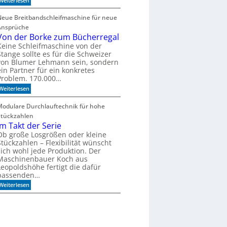
Weiterlesen
u
r
C
l
b
N
a
Neue Breitbandschleifmaschine für neue
e
C
D
i
Ansprüche
-
r
t
g
Von der Borke zum Bücherregal
i
u
e
l
Keine Schleifmaschine von der
n
s
l
Stange sollte es für die Schweizer
g
t
von Blumer Lehmann sein, sondern
ü
ein Partner für ein konkretes
t
Problem. 170.000…
z
t
:
Weiterlesen
m
V
i
o
Modulare Durchlauftechnik für hohe
t
n
d
Stückzahlen
d
e
e
Im Takt der Serie
r
r
Ob große Losgrößen oder kleine
Z
B
e
Stückzahlen – Flexibilität wünscht
o
i
sich wohl jede Produktion. Der
r
t
Maschinenbauer Koch aus
k
g
Leopoldshöhe fertigt die dafür
e
e
z
passenden…
h
u
e
:
Weiterlesen
m
n
I
B
m
ü
T
c
a
h
k
e
t