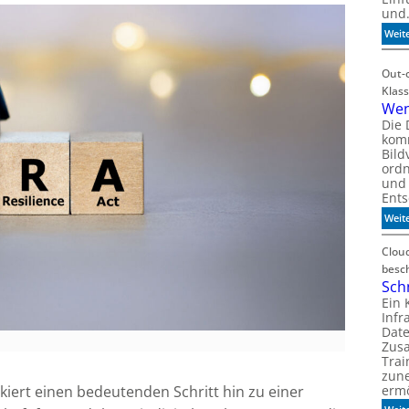
und
Weit
Out-o
Klass
Wen
Die 
komm
Bild
ordn
und 
Ent
Weit
Clou
besc
Sch
Ein 
Infr
Date
m
Zus
Tra
zun
erm
kiert einen bedeutenden Schritt hin zu einer