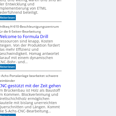
c
i
der Entwicklung und
h
g
Implementierung von ETML
n
e
federführend beteiligt.
i
r
k
:
Weiterlesen
R
i
E
a
m
i
u
Drillteq H-610-Beschleunigungszentrum
W
n
m
a
für die 6-Seiten-Bearbeitung
M
n
e
Welcome to Formula Drill
d
i
Ressourcen sind knapp, Kosten
e
l
steigen. Von der Produktion fordert
l
e
das mehr Effizienz und
n
Geschwindigkeit. Homag antwortet
s
darauf mit einem dynamischen
t
e
CNC-Bohr- und…
i
:
Weiterlesen
n
W
f
e
ü
5-Achs-Portalanlage bearbeitet schwere
l
r
Leimbinder
c
d
o
CNC-gestützt mit der Zeit gehen
i
m
e
Im Brückenbau ist Holz als Baustoff
e
H
im Kommen. Blockverleimung und
t
o
Brettschichtholz ermöglichen
o
l
Bauteile mit bislang unerreichten
F
z
Querschnitten und Längen. Kommt
o
b
r
die 5-Achs-CNC-Bearbeitung…
e
m
a
: