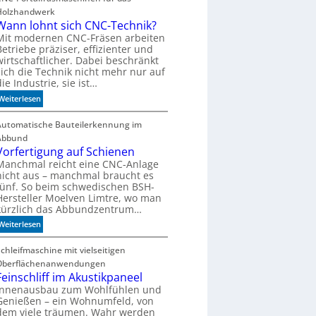
Holzhandwerk
Wann lohnt sich CNC-Technik?
Mit modernen CNC-Fräsen arbeiten
Betriebe präziser, effizienter und
wirtschaftlicher. Dabei beschränkt
sich die Technik nicht mehr nur auf
die Industrie, sie ist…
:
Weiterlesen
W
a
Automatische Bauteilerkennung im
n
Abbund
n
Vorfertigung auf Schienen
l
Manchmal reicht eine CNC-Anlage
nicht aus – manchmal braucht es
o
fünf. So beim schwedischen BSH-
h
Hersteller Moelven Limtre, wo man
n
kürzlich das Abbundzentrum…
t
:
Weiterlesen
s
V
i
o
Schleifmaschine mit vielseitigen
c
r
h
Oberflächenanwendungen
f
Feinschliff im Akustikpaneel
C
e
N
Innenausbau zum Wohlfühlen und
Genießen – ein Wohnumfeld, von
r
C
dem viele träumen. Wahr werden
t
-