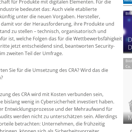
Weit
aft für Produkte mit digitalen Elementen. Für die
dustrie bedeutet das: Auch viele etablierte
Bil
nftig unter die neuen Vorgaben. Hersteller,
 damit vor der Herausforderung, ihre Produkte und
and zu stellen – technisch, organisatorisch und
D
für ist, welche Folgen das für die Wettbewerbsfähigkeit
itte jetzt entscheidend sind, beantworten Security-
D
im zweiten Teil der Umfrage.
Bil
Co.
en Sie für die Umsetzung des CRA? Wird das die
n?
zung des CRA wird mit Kosten verbunden sein,
 bislang wenig in Cybersicherheit investiert haben.
rer Entwicklungsprozesse und der Mehraufwand für
dits werden nicht zu unterschätzen sein. Allerdings
M
orteile betrachten: Unternehmen, die frühzeitig
ringen, können sich als Sicherheitsvorreiter