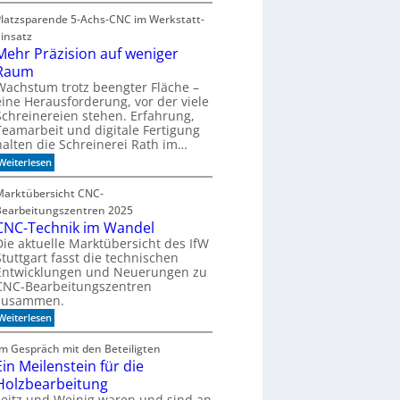
R
n
n
e
Platzsparende 5-Achs-CNC im Werkstatt-
m
t
e
Einsatz
r
o
e
o
Mehr Präzision auf weniger
r
l
f
Raum
g
i
Wachstum trotz beengter Fläche –
t
e
eine Herausforderung, vor der viele
-
n
D
Schreinereien stehen. Erfahrung,
b
a
Teamarbeit und digitale Fertigung
a
t
halten die Schreinerei Rath im…
e
u
:
Weiterlesen
n
e
M
s
n
e
a
Marktübersicht CNC-
h
u
Bearbeitungszentren 2025
r
b
P
CNC-Technik im Wandel
e
r
r
Die aktuelle Marktübersicht des IfW
ä
i
Stuttgart fasst die technischen
z
n
Entwicklungen und Neuerungen zu
i
t
CNC-Bearbeitungszentren
s
e
zusammen.
i
g
o
r
:
Weiterlesen
n
i
C
a
e
N
Im Gespräch mit den Beteiligten
u
r
C
f
t
Ein Meilenstein für die
-
w
T
Holzbearbeitung
e
e
Leitz und Weinig waren und sind an
n