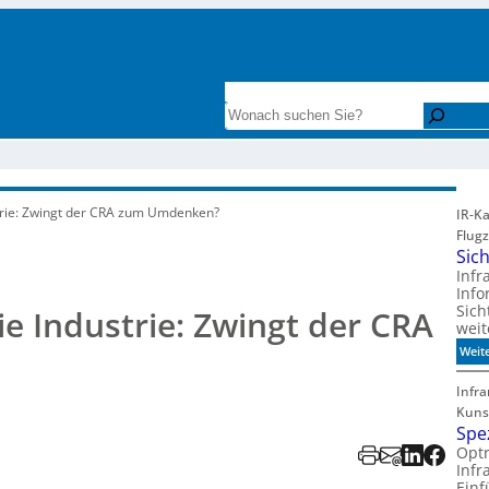
INTERESSANTE LITERATUR
ZAHLENF
Search
strie: Zwingt der CRA zum Umdenken?
IR-K
Flug
Sic
Infr
Info
Sich
ie Industrie: Zwingt der CRA
wei
Weit
Infra
Kuns
Spe
Optr
Infr
Einf