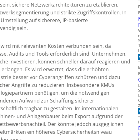
n, sichere Netzwerkarchitekturen zu etablieren,
zwerksegmentierung und strikte Zugriffskontrollen. In
e Umstellung auf sicherere, IP-basierte
endig sein.
wird mit relevanten Kosten verbunden sein, da
sse, Audits und Tools erforderlich sind. Unternehmen,
eiche investieren, können schneller darauf reagieren und
erlangen. Es wird erwartet, dass die erhöhten
strie besser vor Cyberangriffen schützen und dazu
lcher Angriffe zu reduzieren. Insbesondere KMUs
logiepartnern benötigen, um die notwendigen
undenen Aufwand zur Schaffung sicherer
chaftlich tragbar zu gestalten. Im internationalen
chinen- und Anlagenbauer beim Export aufgrund der
ttbewerbsnachteil. Der könnte jedoch ausgeglichen
eltmärkten ein höheres Cybersicherheitsniveau
rden muss.