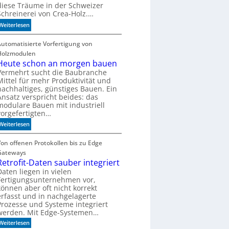
diese Träume in der Schweizer
i
T
Schreinerei von Crea-Holz.…
g
e
:
Weiterlesen
u
c
F
n
h
e
Automatisierte Vorfertigung von
g
n
i
a
Holzmodulen
i
n
Heute schon an morgen bauen
u
k
s
f
Vermehrt sucht die Baubranche
?
Mittel für mehr Produktivität und
c
S
nachhaltiges, günstiges Bauen. Ein
h
c
Ansatz verspricht beides: das
l
h
modulare Bauen mit industriell
i
i
vorgefertigten…
f
e
:
Weiterlesen
f
n
H
i
e
e
Von offenen Protokollen bis zu Edge
m
n
u
Gateways
A
t
Retrofit-Daten sauber integriert
k
e
Daten liegen in vielen
u
Fertigungsunternehmen vor,
s
s
können aber oft nicht korrekt
c
t
erfasst und in nachgelagerte
h
i
Prozesse und Systeme integriert
o
k
werden. Mit Edge-Systemen…
n
p
:
Weiterlesen
a
a