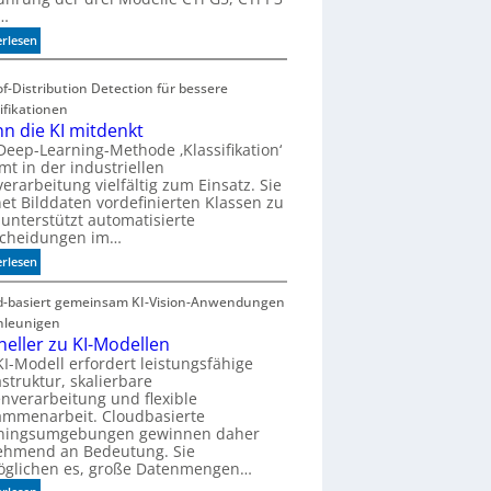
…
a
n
:
erlesen
d
S
e
p
f-Distribution Detection für bessere
n
e
ifikationen
z
n die KI mitdenkt
i
Deep-Learning-Methode ‚Klassifikation‘
a
t in der industriellen
l
verarbeitung vielfältig zum Einsatz. Sie
i
et Bilddaten vordefinierten Klassen zu
s
unterstützt automatisierte
scheidungen im…
i
e
:
erlesen
r
W
t
e
d-basiert gemeinsam KI-Vision-Anwendungen
e
n
hleunigen
I
n
neller zu KI-Modellen
R
d
KI-Modell erfordert leistungsfähige
-
astruktur, skalierbare
i
S
nverarbeitung und flexible
e
e
ammenarbeit. Cloudbasierte
K
iningsumgebungen gewinnen daher
n
I
ehmend an Bedeutung. Sie
s
m
öglichen es, große Datenmengen…
o
i
: