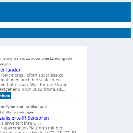
UTTER
EVENTS
MÄRKTE UND TRENDS
AKTUELLE PRODUKTE
MEHR
amera unterstützt autonome Landung von
zeugen
her landen
arotkameras liefern zuverlässige
rmationen auch bei schlechten
tverhältnissen. Was für die Straße
testgehend noch Zukunftsmusik…
:
erlesen
S
i
rot-Pyrometer für Glas- und
c
tstoffanwendungen
h
zialisierte IR-Sensoren
e
is erweitert ihre CTi-
arotpyrometer-Plattform mit der
r
ührung der drei Modelle CTi G5, CTi P3
l