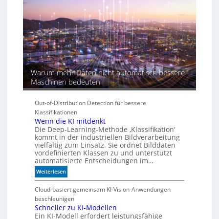
I
-
Ä
r
a
Warum mehr Daten nicht automatisch bessere
Maschinen bedeuten
Out-of-Distribution Detection für bessere
Klassifikationen
Wenn die KI mitdenkt
Die Deep-Learning-Methode ‚Klassifikation‘
kommt in der industriellen Bildverarbeitung
vielfältig zum Einsatz. Sie ordnet Bilddaten
vordefinierten Klassen zu und unterstützt
automatisierte Entscheidungen im…
:
Weiterlesen
W
e
Cloud-basiert gemeinsam KI-Vision-Anwendungen
n
beschleunigen
n
Schneller zu KI-Modellen
Ein KI-Modell erfordert leistungsfähige
d