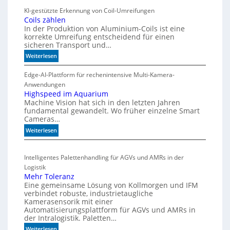
r
h
KI-gestützte Erkennung von Coil-Umreifungen
k
t
Coils zählen
t
t
In der Produktion von Aluminium-Coils ist eine
s
h
korrekte Umreifung entscheidend für einen
sicheren Transport und…
t
e
a
r
:
Weiterlesen
r
C
m
t
o
Edge-AI-Plattform für rechenintensive Multi-Kamera-
i
f
i
Anwendungen
s
l
ü
Highspeed im Aquarium
c
Machine Vision hat sich in den letzten Jahren
s
r
h
fundamental gewandelt. Wo früher einzelne Smart
z
m
e
Cameras…
ä
u
G
h
:
Weiterlesen
l
e
l
H
t
h
e
i
i
ä
Intelligentes Palettenhandling für AGVs und AMRs in der
n
g
v
u
Logistik
h
a
s
Mehr Toleranz
s
r
e
Eine gemeinsame Lösung von Kollmorgen und IFM
p
i
d
verbindet robuste, industrietaugliche
e
a
Kamerasensorik mit einer
e
e
Automatisierungsplattform für AGVs und AMRs in
b
h
d
der Intralogistik. Paletten…
l
n
i
:
Weiterlesen
e