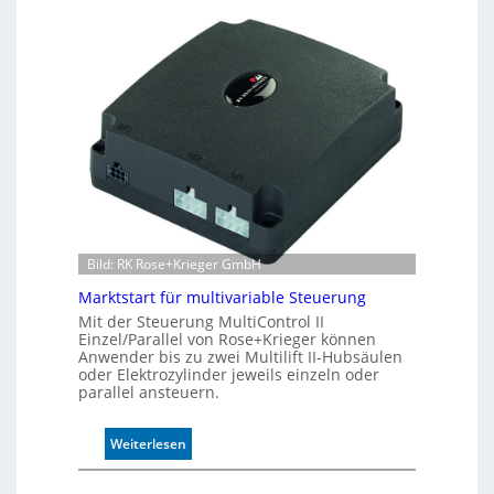
d
A
u
k
t
i
v
e
r
W
e
g
s
e
Bild: RK Rose+Krieger GmbH
n
Marktstart für multivariable Steuerung
s
o
Mit der Steuerung MultiControl II
Einzel/Parallel von Rose+Krieger können
r
Anwender bis zu zwei Multilift II-Hubsäulen
ü
oder Elektrozylinder jeweils einzeln oder
b
parallel ansteuern.
e
r
:
Weiterlesen
w
M
a
a
c