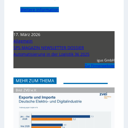
Weitere Information
17. März 2026
Allgemein
SPS-MAGAZIN NEWSLETTER DOSSIER
Automatisierung in der Logistik 36 2025
igus GmbH
Zur Firmenwebsite
MEHR ZUM THEMA
Bild: ZVEI e.V.