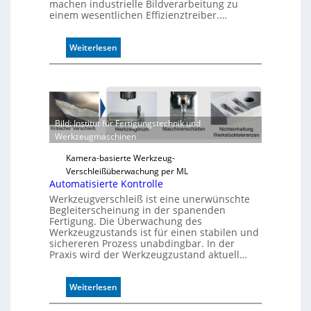
machen industrielle Bildverarbeitung zu
einem wesentlichen Effizienztreiber.…
:
Weiterlesen
Z
u
v
e
r
Bild: Institut für Fertigungstechnik und
l
Werkzeugmaschinen
ä
s
Kamera-basierte Werkzeug-
s
Verschleißüberwachung per ML
i
Automatisierte Kontrolle
g
Werkzeugverschleiß ist eine unerwünschte
e
Begleiterscheinung in der spanenden
D
Fertigung. Die Überwachung des
Werkzeugzustands ist für einen stabilen und
r
sichereren Prozess unabdingbar. In der
u
Praxis wird der Werkzeugzustand aktuell…
c
k
m
:
Weiterlesen
a
A
r