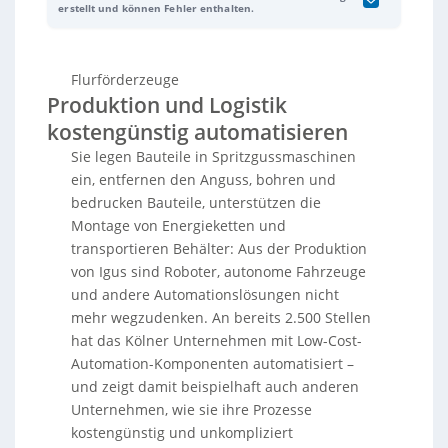
Komponenten
, um Produktions- und Logistikprozesse
erstellt und können Fehler enthalten.
zu optimieren. Über 2.500 Arbeitsstellen wurden mit
Robotern und autonomen Fahrzeugen ausgestattet,
die Routineaufgaben übernehmen. Einige Lösungen
Flurförderzeuge
amortisieren sich schon nach zwei Monaten. Durch
Produktion und Logistik
die Initiative „No Boring Jobs“ automatisiert Igus
monotone Tätigkeiten und bildet Mitarbeiter für
kostengünstig automatisieren
anspruchsvollere Aufgaben weiter, um dem
Sie legen Bauteile in Spritzgussmaschinen
Arbeitskräftemangel zu begegnen. Igus nutzt dafür
Komponenten von
rbtx.de
, einem Online-Marktplatz
ein, entfernen den Anguss, bohren und
für preiswerte Robotiklösungen. Das Unternehmen
bedrucken Bauteile, unterstützen die
zeigt, dass kostengünstige Automatisierung auch für
Montage von Energieketten und
Mittelständler möglich ist.
transportieren Behälter: Aus der Produktion
von Igus sind Roboter, autonome Fahrzeuge
und andere Automationslösungen nicht
mehr wegzudenken. An bereits 2.500 Stellen
hat das Kölner Unternehmen mit Low-Cost-
Automation-Komponenten automatisiert –
und zeigt damit beispielhaft auch anderen
Unternehmen, wie sie ihre Prozesse
kostengünstig und unkompliziert