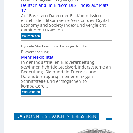
u
A
Deutschland im Bitkom-DESI-Index auf Platz
t
k
17
e
u
s
s
Auf Basis von Daten der EU-Kommission
c
t
erstellt der Bitkom seine Version des ‚Digital
h
i
Economy and Society Index‘ und vergleicht
o
k
damit den EU-weiten…
n
p
a
a
:
Weiterlesen
n
n
D
m
e
e
Hybride Steckverbinderlösungen für die
o
e
u
Bildverarbeitung
r
l
t
g
s
Mehr Flexibilität
e
c
In der industriellen Bildverarbeitung
n
h
gewinnen hybride Steckverbindersysteme an
b
l
Bedeutung. Sie bündeln Energie- und
a
a
Datenübertragung in einer einzigen
u
n
Schnittstelle und ermöglichen so
e
d
n
kompaktere…
i
m
:
Weiterlesen
B
M
i
e
t
h
k
r
o
F
m
DAS KÖNNTE SIE AUCH INTERESSIEREN
l
-
e
D
x
E
i
S
b