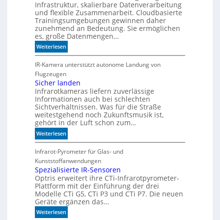
Infrastruktur, skalierbare Datenverarbeitung
i
und flexible Zusammenarbeit. Cloudbasierte
e
Trainingsumgebungen gewinnen daher
K
zunehmend an Bedeutung. Sie ermöglichen
I
es, große Datenmengen…
m
:
Weiterlesen
i
S
t
c
IR-Kamera unterstützt autonome Landung von
d
h
Flugzeugen
e
n
Sicher landen
n
Infrarotkameras liefern zuverlässige
e
k
Informationen auch bei schlechten
l
t
Sichtverhältnissen. Was für die Straße
l
weitestgehend noch Zukunftsmusik ist,
e
gehört in der Luft schon zum…
r
:
Weiterlesen
z
S
u
i
Infrarot-Pyrometer für Glas- und
K
c
Kunststoffanwendungen
I
h
Spezialisierte IR-Sensoren
-
Optris erweitert ihre CTi-Infrarotpyrometer-
e
M
Plattform mit der Einführung der drei
r
o
Modelle CTi G5, CTi P3 und CTi P7. Die neuen
l
d
Geräte ergänzen das…
a
e
:
Weiterlesen
n
l