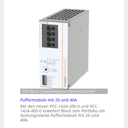
u
k
t
e
o
n
m
e
a
r
t
k
i
e
s
n
i
n
e
u
r
n
t
g
e
K
o
n
t
Bild: Block Transformatoren-Elektronik GmbH
r
o
Puffermodule mit 20 und 40A
l
Mit den neuen PCC-1424-200-0 und PCC-
l
1424-400-0 erweitert Block sein Portfolio um
e
leistungsstarke Puffermodule mit 20 und
40A.