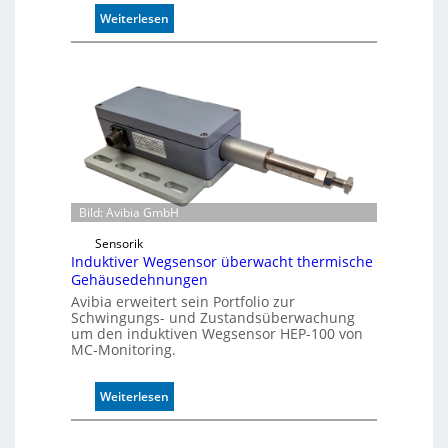
:
Weiterlesen
P
u
f
f
e
r
m
o
d
u
Bild: Avibia GmbH
l
Sensorik
e
Induktiver Wegsensor überwacht thermische
m
Gehäusedehnungen
i
Avibia erweitert sein Portfolio zur
t
Schwingungs- und Zustandsüberwachung
2
um den induktiven Wegsensor HEP-100 von
0
MC-Monitoring.
u
n
:
Weiterlesen
d
I
4
n
0