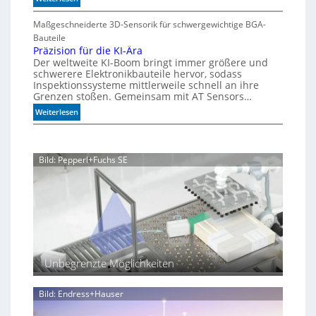
u
m
M
S
n
A
e
Maßgeschneiderte 3D-Sensorik für schwergewichtige BGA-
t
q
g
h
Bauteile
e
u
e
r
Präzision für die KI-Ära
a
u
n
Der weltweite KI-Boom bringt immer größere und
T
r
e
schwerere Elektronikbauteile hervor, sodass
o
i
r
Inspektionssysteme mittlerweile schnell an ihre
l
u
u
Grenzen stoßen. Gemeinsam mit AT Sensors…
e
m
n
:
Weiterlesen
r
g
P
a
r
n
ä
z
Bild: Pepperl+Fuchs SE
z
i
s
i
o
n
f
ü
Unbegrenzte Möglichkeiten
r
d
i
Bild: Endress+Hauser
e
K