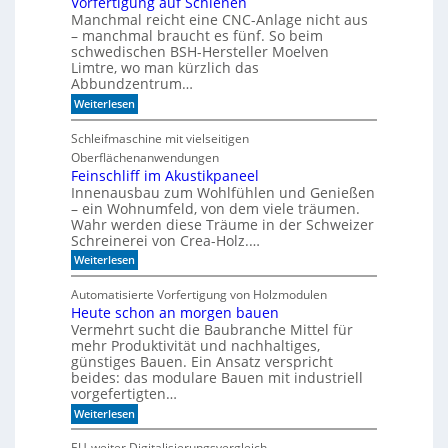
Vorfertigung auf Schienen
n
e
a
Manchmal reicht eine CNC-Anlage nicht aus
l
l
o
– manchmal braucht es fünf. So beim
h
schwedischen BSH-Hersteller Moelven
n
Limtre, wo man kürzlich das
t
Abbundzentrum…
s
:
i
Weiterlesen
V
c
o
h
Schleifmaschine mit vielseitigen
r
C
Oberflächenanwendungen
f
N
e
C
Feinschliff im Akustikpaneel
r
-
Innenausbau zum Wohlfühlen und Genießen
t
T
– ein Wohnumfeld, von dem viele träumen.
i
e
Wahr werden diese Träume in der Schweizer
g
c
Schreinerei von Crea-Holz.…
u
h
n
n
:
Weiterlesen
g
i
F
a
k
e
Automatisierte Vorfertigung von Holzmodulen
u
?
i
Heute schon an morgen bauen
f
n
S
Vermehrt sucht die Baubranche Mittel für
s
c
c
mehr Produktivität und nachhaltiges,
h
h
günstiges Bauen. Ein Ansatz verspricht
i
l
beides: das modulare Bauen mit industriell
e
i
vorgefertigten…
n
f
e
:
f
Weiterlesen
n
H
i
e
m
EU-weiter Digitalisierungsvergleich