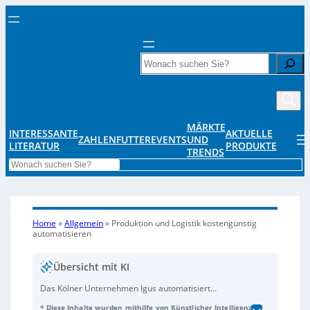
Search
MÄRKTE
INTERESSANTE
AKTUELLE
ZAHLENFUTTER
EVENTS
UND
LITERATUR
PRODUKTE
TRENDS
Search
Home
»
Allgemein
»
Produktion und Logistik kostengünstig
automatisieren
Übersicht mit KI
Das Kölner Unternehmen Igus automatisiert
kostengünstig mit
Low-Cost-Automation-
* Diese Inhalte wurden mithilfe von Künstlicher Intelligenz