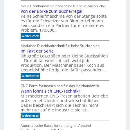
S
d
l
p
Neue Breitbandschleifmaschine für neue Ansprüche
e
e
Von der Borke zum Bücherregal
e
n
n
Keine Schleifmaschine von der Stange sollte
z
es für die Schweizer von Blumer Lehmann
i
sein, sondern ein Partner für ein konkretes
a
Problem. 170.000…
l
:
Weiterlesen
i
V
s
o
Modulare Durchlauftechnik für hohe Stückzahlen
i
n
Im Takt der Serie
d
e
Ob große Losgrößen oder kleine Stückzahlen
e
r
r
– Flexibilität wünscht sich wohl jede
t
B
Produktion. Der Maschinenbauer Koch aus
o
e
Leopoldshöhe fertigt die dafür passenden…
r
I
:
Weiterlesen
k
R
I
e
m
-
z
CNC-Portalfräsmaschinen für das Holzhandwerk
T
u
S
Wann lohnt sich CNC-Technik?
a
m
e
Mit modernen CNC-Fräsen arbeiten Betriebe
k
B
n
t
präziser, effizienter und wirtschaftlicher.
ü
d
c
Dabei beschränkt sich die Technik nicht
s
e
h
mehr nur auf die Industrie, sie ist…
o
r
e
r
:
Weiterlesen
S
r
W
e
e
r
a
r
e
Automatische Bauteilerkennung im Abbund
n
n
i
g