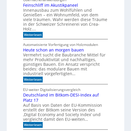
f
N
e
C
Feinschliff im Akustikpaneel
r
-
Innenausbau zum Wohlfühlen und
t
T
Genießen – ein Wohnumfeld, von dem
i
e
viele träumen. Wahr werden diese Träume
g
c
in der Schweizer Schreinerei von Crea-
u
h
Holz.…
n
n
g
i
:
Weiterlesen
a
k
F
u
?
e
Automatisierte Vorfertigung von Holzmodulen
f
i
S
Heute schon an morgen bauen
n
c
Vermehrt sucht die Baubranche Mittel für
s
h
c
mehr Produktivität und nachhaltiges,
i
h
günstiges Bauen. Ein Ansatz verspricht
e
l
beides: das modulare Bauen mit
n
i
industriell vorgefertigten…
e
f
n
:
f
Weiterlesen
H
i
e
m
EU-weiter Digitalisierungsvergleich
u
A
Deutschland im Bitkom-DESI-Index auf
t
k
Platz 17
e
u
s
s
Auf Basis von Daten der EU-Kommission
c
t
erstellt der Bitkom seine Version des
h
i
‚Digital Economy and Society Index‘ und
o
k
vergleicht damit den EU-weiten…
n
p
a
a
:
Weiterlesen
n
n
D