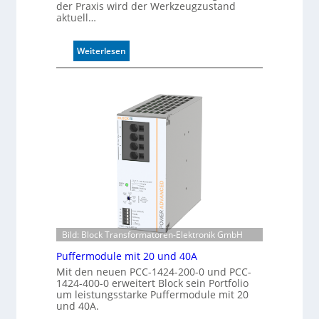
r
der Praxis wird der Werkzeugzustand
u
aktuell…
c
k
:
Weiterlesen
m
A
a
u
r
t
k
o
e
m
n
a
e
t
r
i
k
s
e
i
n
e
n
r
u
t
n
Bild: Block Transformatoren-Elektronik GmbH
e
g
K
Puffermodule mit 20 und 40A
o
Mit den neuen PCC-1424-200-0 und PCC-
n
1424-400-0 erweitert Block sein Portfolio
um leistungsstarke Puffermodule mit 20
t
und 40A.
r