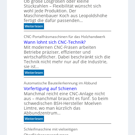
Ob große Losgrößen oder kleine
e
t
r
Stückzahlen – Flexibilität wünscht sich
e
B
wohl jede Produktion. Der
I
o
Maschinenbauer Koch aus Leopoldshöhe
r
R
fertigt die dafür passenden…
k
-
:
e
Weiterlesen
S
I
z
m
u
e
CNC-Portalfräsmaschinen für das Holzhandwerk
T
m
n
Wann lohnt sich CNC-Technik?
a
B
s
Mit modernen CNC-Fräsen arbeiten
k
ü
t
o
c
Betriebe präziser, effizienter und
d
h
wirtschaftlicher. Dabei beschränkt sich die
r
e
e
Technik nicht mehr nur auf die Industrie,
e
r
r
sie ist…
n
S
r
:
e
Weiterlesen
e
W
r
g
a
i
a
Automatische Bauteilerkennung im Abbund
n
e
l
Vorfertigung auf Schienen
n
Manchmal reicht eine CNC-Anlage nicht
l
o
aus – manchmal braucht es fünf. So beim
h
schwedischen BSH-Hersteller Moelven
n
Limtre, wo man kürzlich das
t
Abbundzentrum…
s
:
i
Weiterlesen
V
c
o
h
Schleifmaschine mit vielseitigen
r
C
Oberflächenanwendungen