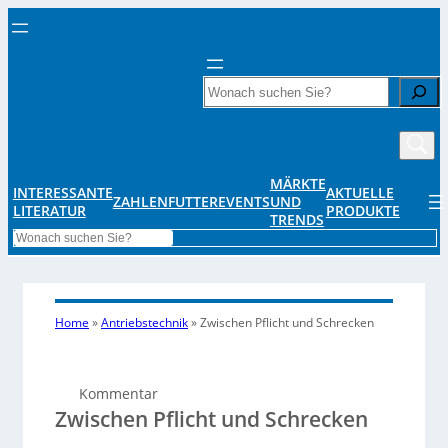
Search
MÄRKTE
INTERESSANTE
AKTUELLE
ZAHLENFUTTER
EVENTS
UND
LITERATUR
PRODUKTE
TRENDS
Search
Home
»
Antriebstechnik
»
Zwischen Pflicht und Schrecken
Kommentar
Zwischen Pflicht und Schrecken