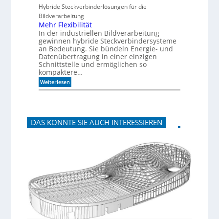
m
e
e
Hybride Steckverbinderlösungen für die
o
e
u
Bildverarbeitung
r
l
t
g
s
Mehr Flexibilität
e
c
In der industriellen Bildverarbeitung
n
h
gewinnen hybride Steckverbindersysteme
b
l
an Bedeutung. Sie bündeln Energie- und
a
a
Datenübertragung in einer einzigen
u
n
Schnittstelle und ermöglichen so
e
d
n
kompaktere…
i
m
:
Weiterlesen
B
M
i
e
t
h
k
r
o
F
m
DAS KÖNNTE SIE AUCH INTERESSIEREN
l
-
e
D
x
E
i
S
b
I
i
-
l
I
i
n
t
d
ä
e
t
x
a
u
f