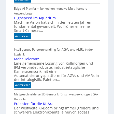
r
t
C
t
o
Edge-AI-Plattform für rechenintensive Multi-Kamera-
h
f
i
Anwendungen
e
l
ü
Highspeed im Aquarium
r
Machine Vision hat sich in den letzten Jahren
s
r
m
fundamental gewandelt. Wo früher einzelne
z
m
i
Smart Cameras…
ä
u
s
h
:
Weiterlesen
l
c
l
H
t
h
e
i
i
e
Intelligentes Palettenhandling für AGVs und AMRs in der
n
g
v
G
Logistik
h
a
e
Mehr Toleranz
s
r
h
Eine gemeinsame Lösung von Kollmorgen und
p
i
ä
IFM verbindet robuste, industrietaugliche
e
a
Kamerasensorik mit einer
u
e
Automatisierungsplattform für AGVs und AMRs in
b
s
d
der Intralogistik. Paletten…
l
e
i
:
Weiterlesen
e
d
m
M
S
e
A
e
Maßgeschneiderte 3D-Sensorik für schwergewichtige BGA-
t
q
h
h
Bauteile
e
u
n
r
Präzision für die KI-Ära
a
u
u
Der weltweite KI-Boom bringt immer größere und
T
r
e
n
schwerere Elektronikbauteile hervor, sodass
o
i