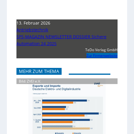
13. Februar 2026
Antriebstechnik
SPS-MAGAZIN NEWSLETTER DOSSIER Sichere
Automation 24 2025
TeDo Verlag GmbH
Zur Firmenwebsite
MEHR ZUM THEMA
Bild: ZVEI e.V.