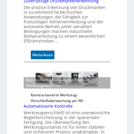
Zuverlässige Druckmarkenerkennung
Die präzise Erkennung von Druckmarken
in zunehmend farbkritischen
Anwendungen, die Fähigkeit zur
frühzeitigen Fehlervermeidung und der
autonome Betrieb unter variablen
Bedingungen machen industrielle
Bildverarbeitung zu einem wesentlichen
Effizienztreiber.…
:
Weiterlesen
Z
u
v
e
Bild: Institut für Fertigungstechnik und
r
Werkzeugmaschinen
l
ä
Kamera-basierte Werkzeug-
s
Verschleißüberwachung per ML
Automatisierte Kontrolle
s
i
Werkzeugverschleiß ist eine unerwünschte
Begleiterscheinung in der spanenden
g
Fertigung. Die Überwachung des
e
Werkzeugzustands ist für einen stabilen
D
und sichereren Prozess unabdingbar. In