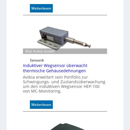
o
l
:
Weiterlesen
l
P
e
u
f
f
e
r
m
Bild: Avibia GmbH
o
d
Sensorik
u
Induktiver Wegsensor überwacht
l
thermische Gehäusedehnungen
e
Avibia erweitert sein Portfolio zur
m
Schwingungs- und Zustandsüberwachung
i
um den induktiven Wegsensor HEP-100
t
von MC-Monitoring.
2
0
:
Weiterlesen
u
I
n
n
d
d
4
u
0