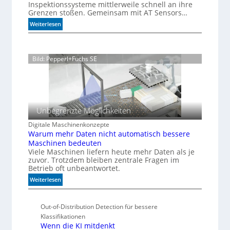
r
g
Inspektionssysteme mittlerweile schnell an ihre
l
u
u
e
Grenzen stoßen. Gemeinsam mit AT Sensors…
e
m
n
n
:
Weiterlesen
r
g
P
a
r
n
ä
z
Bild: Pepperl+Fuchs SE
z
i
s
i
o
n
Unbegrenzte Möglichkeiten
f
Digitale Maschinenkonzepte
ü
Warum mehr Daten nicht automatisch bessere
r
Maschinen bedeuten
d
Viele Maschinen liefern heute mehr Daten als je
i
zuvor. Trotzdem bleiben zentrale Fragen im
e
Betrieb oft unbeantwortet.
K
:
Weiterlesen
I
W
-
a
Ä
Out-of-Distribution Detection für bessere
r
r
Klassifikationen
u
a
Wenn die KI mitdenkt
m