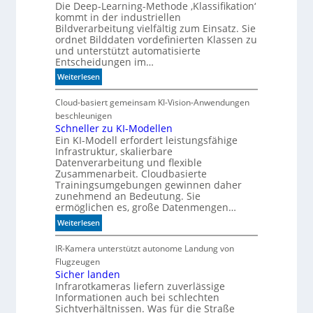
Die Deep-Learning-Methode ‚Klassifikation‘
m
kommt in der industriellen
e
Bildverarbeitung vielfältig zum Einsatz. Sie
h
ordnet Bilddaten vordefinierten Klassen zu
r
und unterstützt automatisierte
D
Entscheidungen im…
a
:
Weiterlesen
t
W
e
e
Cloud-basiert gemeinsam KI-Vision-Anwendungen
n
n
beschleunigen
n
n
Schneller zu KI-Modellen
i
Ein KI-Modell erfordert leistungsfähige
d
c
Infrastruktur, skalierbare
i
h
Datenverarbeitung und flexible
e
t
Zusammenarbeit. Cloudbasierte
K
a
Trainingsumgebungen gewinnen daher
I
u
zunehmend an Bedeutung. Sie
m
ermöglichen es, große Datenmengen…
t
i
o
:
Weiterlesen
t
m
S
d
a
c
IR-Kamera unterstützt autonome Landung von
e
t
h
Flugzeugen
n
i
n
Sicher landen
k
s
Infrarotkameras liefern zuverlässige
e
t
c
Informationen auch bei schlechten
l
Sichtverhältnissen. Was für die Straße
h
l