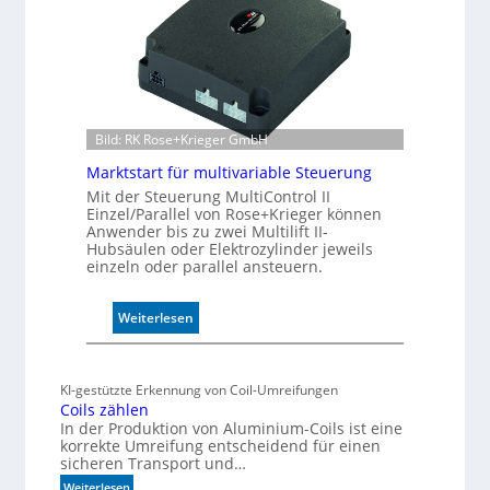
k
A
t
i
v
e
r
W
Bild: RK Rose+Krieger GmbH
e
Marktstart für multivariable Steuerung
g
s
Mit der Steuerung MultiControl II
Einzel/Parallel von Rose+Krieger können
e
Anwender bis zu zwei Multilift II-
n
Hubsäulen oder Elektrozylinder jeweils
s
einzeln oder parallel ansteuern.
o
r
:
Weiterlesen
ü
M
b
a
e
r
r
KI-gestützte Erkennung von Coil-Umreifungen
k
w
Coils zählen
t
a
In der Produktion von Aluminium-Coils ist eine
s
c
korrekte Umreifung entscheidend für einen
sicheren Transport und…
t
h
a
t
:
Weiterlesen