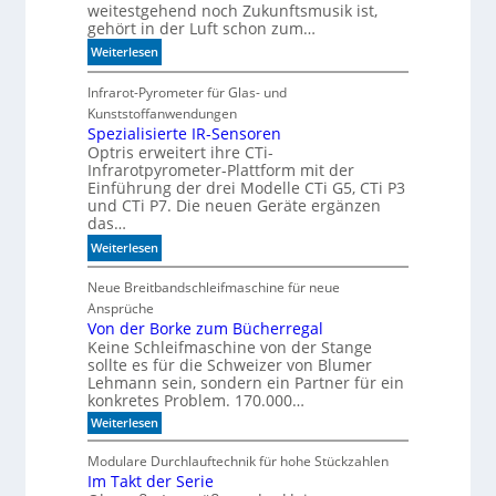
weitestgehend noch Zukunftsmusik ist,
b
e
gehört in der Luft schon zum…
e
r
:
s
Weiterlesen
z
S
s
u
i
Infrarot-Pyrometer für Glas- und
e
K
c
r
Kunststoffanwendungen
I
h
Spezialisierte IR-Sensoren
e
-
Optris erweitert ihre CTi-
e
M
M
Infrarotpyrometer-Plattform mit der
r
a
o
Einführung der drei Modelle CTi G5, CTi P3
l
s
d
und CTi P7. Die neuen Geräte ergänzen
a
c
e
das…
n
h
l
:
Weiterlesen
d
i
l
S
e
n
e
p
Neue Breitbandschleifmaschine für neue
n
e
n
e
Ansprüche
n
z
Von der Borke zum Bücherregal
b
Keine Schleifmaschine von der Stange
i
e
sollte es für die Schweizer von Blumer
a
d
Lehmann sein, sondern ein Partner für ein
l
e
konkretes Problem. 170.000…
i
u
:
Weiterlesen
s
t
V
i
e
o
Modulare Durchlauftechnik für hohe Stückzahlen
e
n
n
Im Takt der Serie
d
r