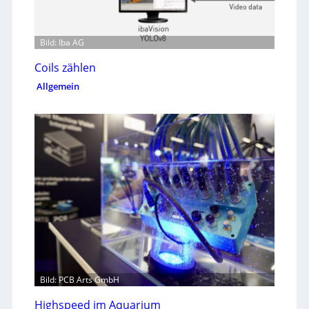
Bild: Iba AG
Coils zählen
Allgemein
Bild: PCB Arts GmbH
Highspeed im Aquarium